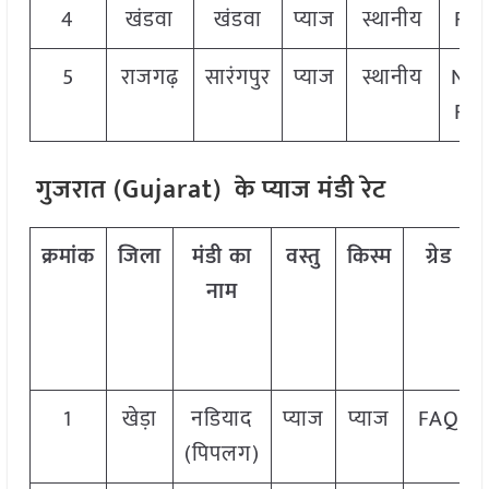
4
खंडवा
खंडवा
प्याज
स्थानीय
FA
5
राजगढ़
सारंगपुर
प्याज
स्थानीय
Non
FA
गुजरात (Gujarat) के प्याज मंडी रेट
क्रमांक
जिला
मंडी का
वस्तु
किस्म
ग्रेड
नाम
1
खेड़ा
नडियाद
प्याज
प्याज
FAQ
(पिपलग)