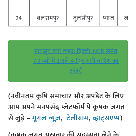
24
बलरामपुर
तुलसीपुर
प्याज
लाल
मानसून बना कहर: दिल्ली-NCR समेत
7 राज्यों में अगले 4 दिन भारी बारिश का
अलर्ट
(नवीनतम कृषि समाचार और अपडेट के लिए
आप अपने मनपसंद प्लेटफॉर्म पे कृषक जगत
से जुड़े –
गूगल न्यूज़
,
टेलीग्राम
,
व्हाट्सएप्प
)
(कृषक जगत अखबार की सदस्यता लेने के