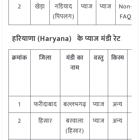
2
खेड़ा
नडियाद
प्याज
प्याज
Non-
(पिपलग)
FAQ
हरियाणा (Haryana) के प्याज मंडी रेट
क्रमांक
जिला
मंडी का
वस्तु
किस्म
ग्रे
नाम
1
फरीदाबाद
बल्लभगढ़
प्याज
अन्य
FA
2
हिसार
बरवाला
प्याज
अन्य
FA
(हिसार)