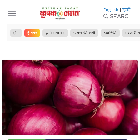
Skip
English
|
हिन्दी
to
Search
content
होम
ई-पेपर
कृषि समाचार
फसल की खेती
उद्यानिकी
सरकारी य