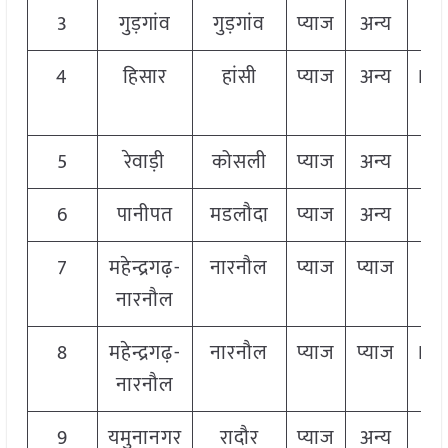
3
गुड़गांव
गुड़गांव
प्याज
अन्य
FA
4
हिसार
हांसी
प्याज
अन्य
No
FA
5
रेवाड़ी
कोसली
प्याज
अन्य
FA
6
पानीपत
मडलौदा
प्याज
अन्य
FA
7
महेन्द्रगढ़-
नारनौल
प्याज
प्याज
FA
नारनौल
8
महेन्द्रगढ़-
नारनौल
प्याज
प्याज
No
नारनौल
FA
9
यमुनानगर
रादौर
प्याज
अन्य
FA