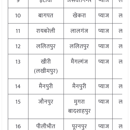
9
इटावा
जसवंतनगर
प्याज
लाल
10
बागपत
खेकरा
प्याज
लाल
11
रायबरेली
लालगंज
प्याज
लाल
12
ललितपुर
ललितपुर
प्याज
लाल
13
खीरी
मैगल्गंज
प्याज
लाल
(लखीमपुर)
14
मैनपुरी
मैनपुरी
प्याज
लाल
15
जौनपुर
मुगरा
प्याज
लाल
बादशाहपुर
16
पीलीभीत
पूरनपुर
प्याज
लाल