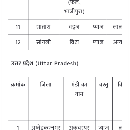
(फल,
भाजीपुरा)
11
सातारा
वडूज
प्याज
लाल
12
सांगली
विटा
प्याज
अन्य
उत्तर प्रदेश (Uttar Pradesh)
क्रमांक
जिला
मंडी का
वस्तु
किस्म
नाम
1
अम्बेडकरनगर
अकबरपुर
प्याज
लाल