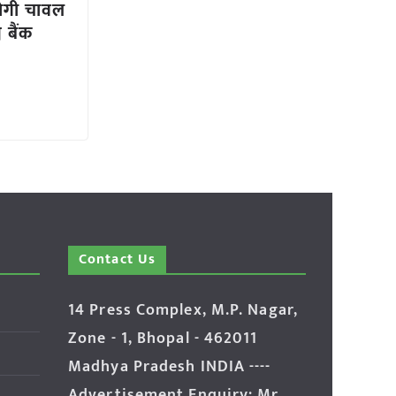
ोगी चावल
व बैंक
Contact Us
14 Press Complex, M.P. Nagar,
Zone - 1, Bhopal - 462011
Madhya Pradesh INDIA ----
Advertisement Enquiry: Mr.