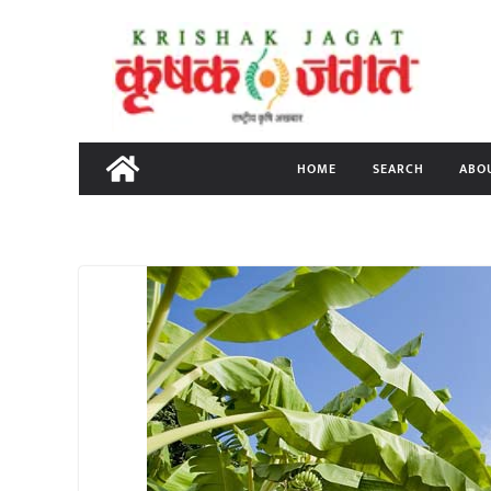
Skip
to
content
HOME
SEARCH
ABO