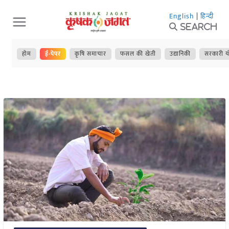
Skip
English
|
हिन्दी
to
Search
content
होम
ई-पेपर
कृषि समाचार
फसल की खेती
उद्यानिकी
सरकारी य