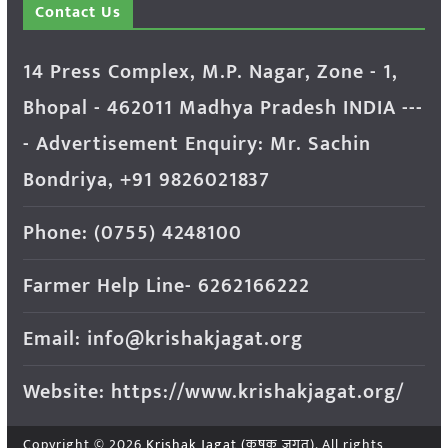
Contact Us
14 Press Complex, M.P. Nagar, Zone - 1,
Bhopal - 462011 Madhya Pradesh INDIA ---
- Advertisement Enquiry: Mr. Sachin
Bondriya, +91 9826021837
Phone: (0755) 4248100
Farmer Help Line- 6262166222
Email: info@krishakjagat.org
Website: https://www.krishakjagat.org/
Copyright © 2026
Krishak Jagat (कृषक जगत)
. All rights