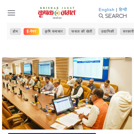
Skip
English
|
हिन्दी
Search
to
content
होम
ई-पेपर
कृषि समाचार
फसल की खेती
उद्यानिकी
सरकारी