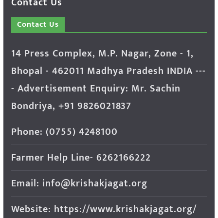
Contact Us
Contact Us
14 Press Complex, M.P. Nagar, Zone - 1,
Bhopal - 462011 Madhya Pradesh INDIA ---
- Advertisement Enquiry: Mr. Sachin
Bondriya, +91 9826021837
Phone: (0755) 4248100
Farmer Help Line- 6262166222
Email: info@krishakjagat.org
Website: https://www.krishakjagat.org/