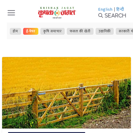
Skip
English
|
हिन्दी
to
Search
content
होम
ई-पेपर
कृषि समाचार
फसल की खेती
उद्यानिकी
सरकारी य