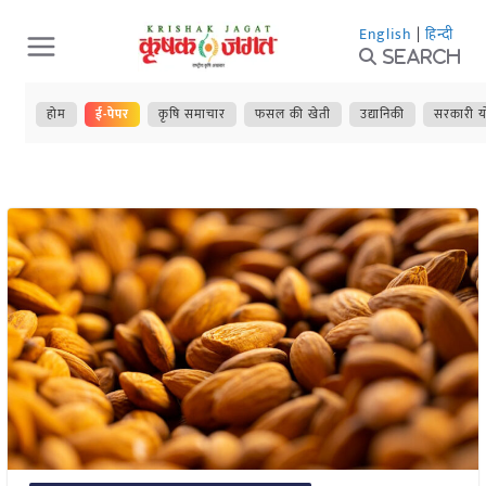
Skip
English
|
हिन्दी
to
Search
content
होम
ई-पेपर
कृषि समाचार
फसल की खेती
उद्यानिकी
सरकारी य