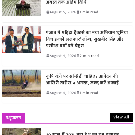
अगस्त तक अंतिम तिथि
August 5, 2026
1 min read
पंजाब में महिंद्रा ट्रैक्टर्स का नया अभियान ‘दुनिया
विच इक्को ललकार’ लॉन्च, सुखबीर सिंह और
परमिश वर्मा बने चेहरा
August 4, 2026
2 min read
कृषि यंत्रों पर सब्सिडी चाहिए? आवेदन की
आखिरी तारीख 4 अगस्त, जल्द करें अप्लाई
August 4, 2026
1 min read
View All
पशुपालन
10 साल में 70% बढ़ा देश का दूध उत्पादन,