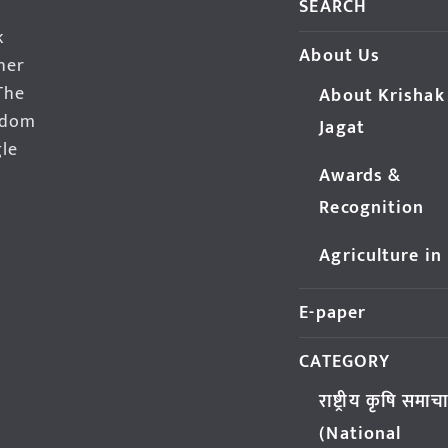
SEARCH
k
About Us
her
The
About Krishak
edom
Jagat
gle
Awards &
Recognition
Agriculture in
E-paper
CATEGORY
राष्ट्रीय कृषि समाच
(National