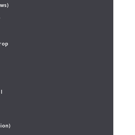
ews)
र
Crop
l
ion)