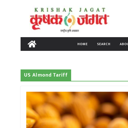
Skip
to
content
HOME
SEARCH
ABO
US Almond Tariff