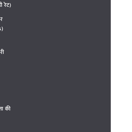
 रेट)
ार
s)
री
ता की