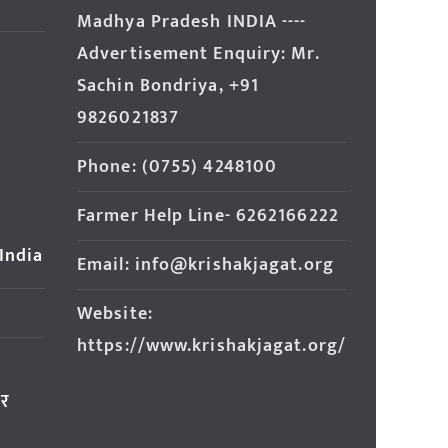
Madhya Pradesh INDIA ----
Advertisement Enquiry: Mr.
Sachin Bondriya, +91
9826021837
Phone: (0755) 4248100
Farmer Help Line- 6262166222
 India
Email: info@krishakjagat.org
Website:
https://www.krishakjagat.org/
ार