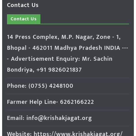
Contact Us
Contact Us
14 Press Complex, M.P. Nagar, Zone - 1,
Bhopal - 462011 Madhya Pradesh INDIA ---
- Advertisement Enquiry: Mr. Sachin
Bondriya, +91 9826021837
Phone: (0755) 4248100
Farmer Help Line- 6262166222
Email: info@krishakjagat.org
Website: https://www.krishakjagat.org/