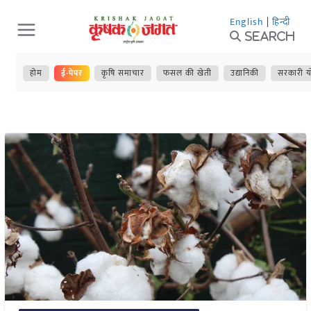
Skip
English
|
हिन्दी
to
Search
content
होम
ई-पेपर
कृषि समाचार
फसल की खेती
उद्यानिकी
सरकारी य