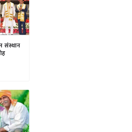
न संस्थान
रोह