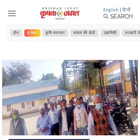
Skip
English
|
हिन्दी
to
Search
content
होम
ई-पेपर
कृषि समाचार
फसल की खेती
उद्यानिकी
सरकारी य