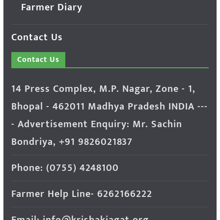
Farmer Diary
Contact Us
Contact Us
14 Press Complex, M.P. Nagar, Zone - 1,
Bhopal - 462011 Madhya Pradesh INDIA ---
- Advertisement Enquiry: Mr. Sachin
Bondriya, +91 9826021837
Phone: (0755) 4248100
Farmer Help Line- 6262166222
Email: info@krishakjagat.org