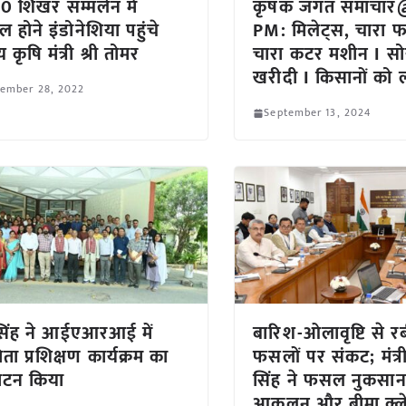
0 शिखर सम्मलेन में
कृषक जगत समाचार
ल होने इंडोनेशिया पहुंचे
PM: मिलेट्स, चारा 
रीय कृषि मंत्री श्री तोमर
चारा कटर मशीन I सो
खरीदी I किसानों को 
tember 28, 2022
September 13, 2024
सिंह ने आईएआरआई में
बारिश-ओलावृष्टि से 
िता प्रशिक्षण कार्यक्रम का
फसलों पर संकट; मंत्
ाटन किया
सिंह ने फसल नुकसान
आकलन और बीमा क्ल