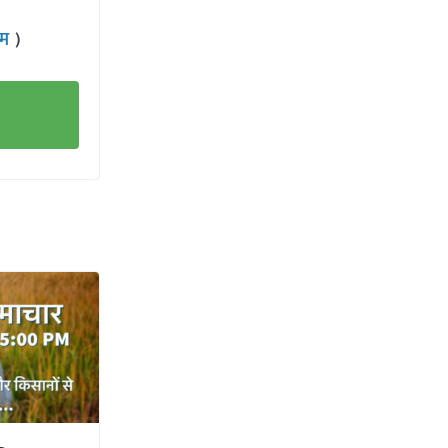
राम
)