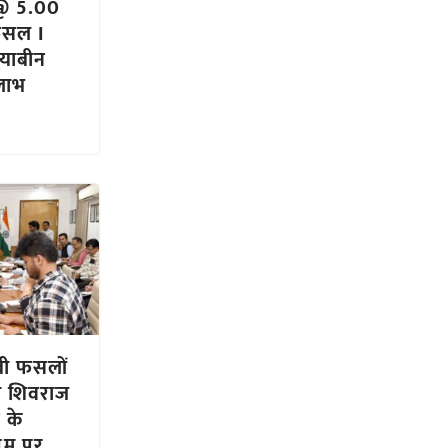
@ 5.00
फसल I
याबीन
लाभ
रबी फसलों
री शिवराज
 के
ेम पर