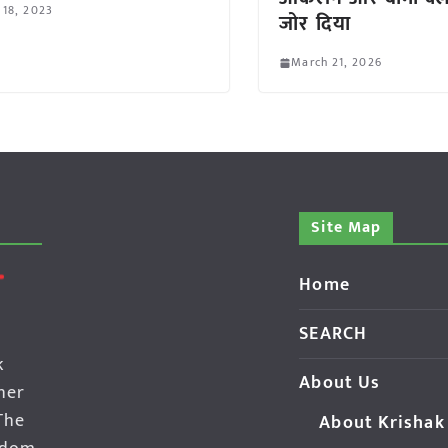
 18, 2023
जोर दिया
March 21, 2026
Site Map
Home
SEARCH
k
About Us
her
The
About Krishak