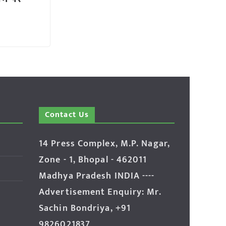
Contact Us
14 Press Complex, M.P. Nagar,
Zone - 1, Bhopal - 462011
Madhya Pradesh INDIA ----
Advertisement Enquiry: Mr.
Sachin Bondriya, +91
9826021837