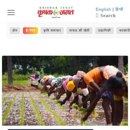
Skip
English
|
हिन्दी
Search
to
content
होम
ई-पेपर
कृषि समाचार
फसल की खेती
उद्यानिकी
सरकारी