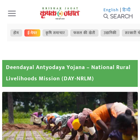
Skip
English
|
हिन्दी
to
Search
content
होम
ई-पेपर
कृषि समाचार
फसल की खेती
उद्यानिकी
सरकारी य
Deendayal Antyodaya Yojana – National Rural
Livelihoods Mission (DAY-NRLM)