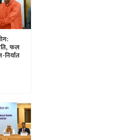
ोग:
हमति, फल
-निर्यात