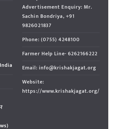
Advertisement Enquiry: Mr.
Sachin Bondriya, +91
9826021837
Phone: (0755) 4248100
Farmer Help Line- 6262166222
 India
Email: info@krishakjagat.org
Website:
https://www.krishakjagat.org/
ार
ews)