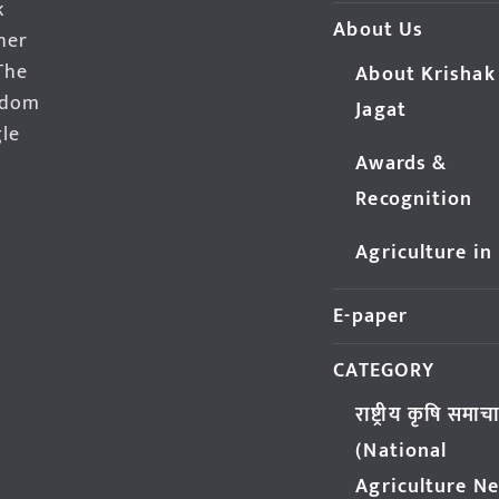
k
About Us
her
The
About Krishak
edom
Jagat
gle
Awards &
Recognition
Agriculture in
E-paper
CATEGORY
राष्ट्रीय कृषि समाच
(National
Agriculture N