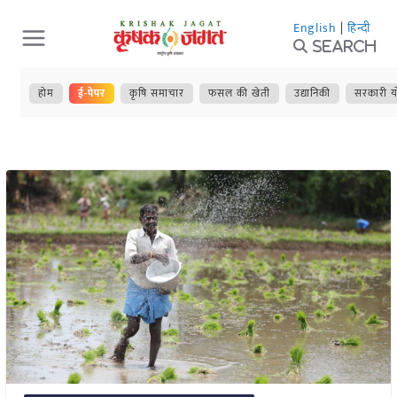
Skip
English
|
हिन्दी
to
Search
content
होम
ई-पेपर
कृषि समाचार
फसल की खेती
उद्यानिकी
सरकारी य