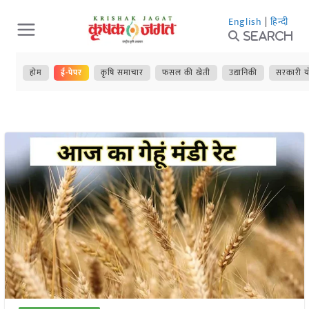
Skip
English
|
हिन्दी
to
Search
content
होम
ई-पेपर
कृषि समाचार
फसल की खेती
उद्यानिकी
सरकारी य