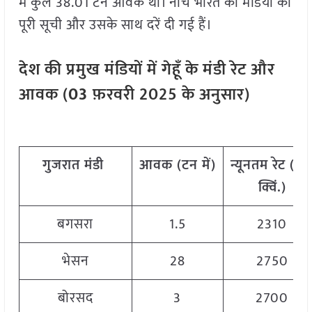
में कुल 38.01 टन आवक थी। नीचे भारत की मंडियों की
पूरी सूची और उसके साथ दरें दी गई हैं।
देश
की
प्रमुख
मंडियों
में
गेहूँ
के
मंडी
रेट
और
आवक
(
03
फ़रवरी
202
5
के
अनुसार
)
गुजरात
मंडी
आवक
(
टन
में
)
न्यूनतम
रेट
(
रु
.
क्विं
.)
बगसरा
1.5
2310
भेसन
28
2750
बोरसद
3
2700