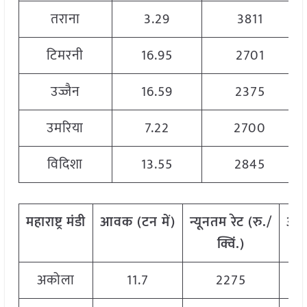
तराना
3.29
3811
टिमरनी
16.95
2701
उज्जैन
16.59
2375
उमरिया
7.22
2700
विदिशा
13.55
2845
महाराष्ट्र
मंडी
आवक
(
टन
में
)
न्यूनतम
रेट
(
रु
./
अध
क्विं
.)
अकोला
11.7
2275