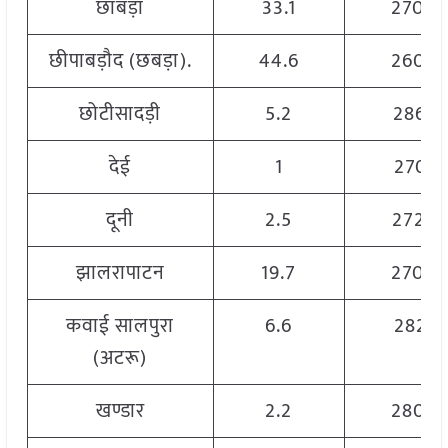
छाबड़ा
33.1
2700
छीपाबड़ौद (छबड़ा).
44.6
2600
छोटीसादड़ी
5.2
2865
देई
1
2701
दूनी
2.5
2720
झालरापाटन
19.7
2700
कवाई सालपुरा
6.6
2821
(अटरू)
खण्डार
2.2
2800