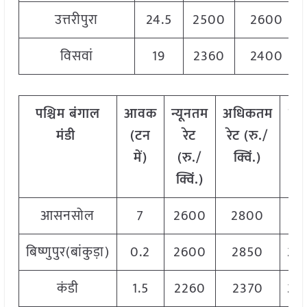
उत्तरीपुरा
24.5
2500
2600
विसवां
19
2360
2400
पश्चिम
बंगाल
आवक
न्यूनतम
अधिकतम
मो
मंडी
(टन
रेट
रेट (रु./
रे
में)
(रु./
क्विं.)
(
रु
क्विं.)
क्वि
आसनसोल
7
2600
2800
27
बिष्णुपुर(बांकुड़ा)
0.2
2600
2850
28
कंडी
1.5
2260
2370
23