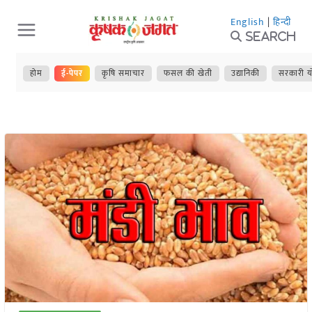
Skip
English
|
हिन्दी
to
Search
content
होम
ई-पेपर
कृषि समाचार
फसल की खेती
उद्यानिकी
सरकारी य