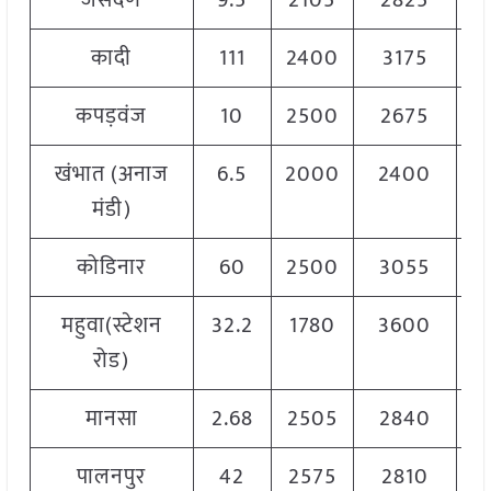
जसदण
9.5
2105
2825
2
कादी
111
2400
3175
2
कपड़वंज
10
2500
2675
2
खंभात (अनाज
6.5
2000
2400
2
मंडी)
कोडिनार
60
2500
3055
2
महुवा(स्टेशन
32.2
1780
3600
2
रोड)
मानसा
2.68
2505
2840
2
पालनपुर
42
2575
2810
2