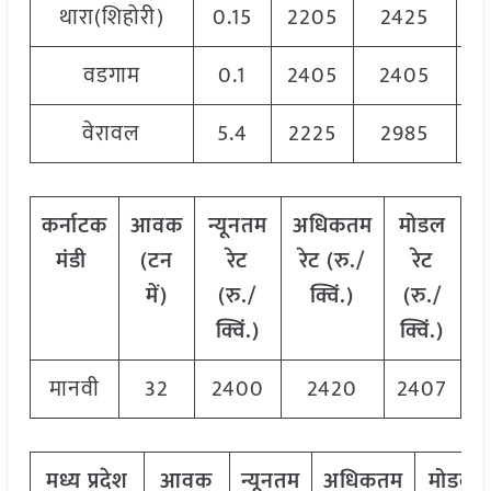
थारा(शिहोरी)
0.15
2205
2425
2
वडगाम
0.1
2405
2405
2
वेरावल
5.4
2225
2985
2
कर्नाटक
आवक
न्यूनतम
अधिकतम
मोडल
मंडी
(टन
रेट
रेट (रु./
रेट
में)
(रु./
क्विं.)
(
रु./
क्विं.)
क्विं.)
मानवी
32
2400
2420
2407
मध्य
प्रदेश
आवक
न्यूनतम
अधिकतम
मोडल