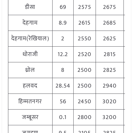
डीसा
69
2575
2675
2
देहगाम
8.9
2615
2685
2
देहगाम(रेखियाल)
2
2550
2625
2
धोराजी
12.2
2520
2815
2
ध्रोल
8
2500
2825
2
हलवद
28.54
2500
2940
2
हिम्मतनगर
56
2450
3020
2
जम्बूसर
0.1
2800
3200
3