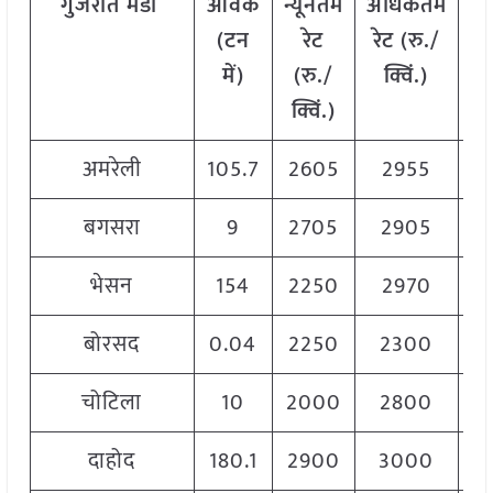
गुजरात
मंडी
आवक
न्यूनतम
अधिकतम
म
(टन
रेट
रेट (रु./
में)
(रु./
क्विं.)
(
क्विं.)
क्
अमरेली
105.7
2605
2955
2
बगसरा
9
2705
2905
2
भेसन
154
2250
2970
2
बोरसद
0.04
2250
2300
2
चोटिला
10
2000
2800
2
दाहोद
180.1
2900
3000
2