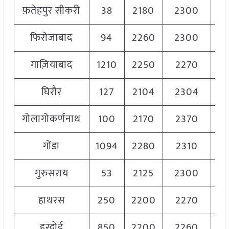
फ़तेहपुर सीकरी
38
2180
2300
22
फिरोजाबाद
94
2260
2300
22
गाज़ियाबाद
1210
2250
2270
22
घिरौर
127
2104
2304
22
गोलागोकर्णनाथ
100
2170
2370
22
गोंडा
1094
2280
2310
23
गुरुसराय
53
2125
2300
22
हाथरस
250
2200
2270
22
हरदोई
850
2200
2260
22