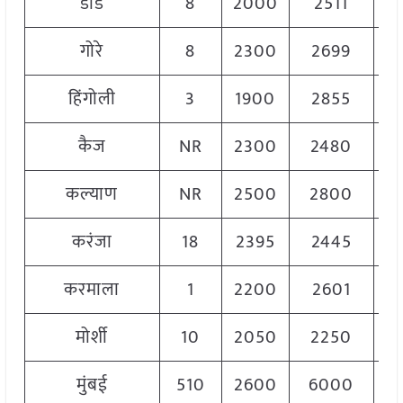
डौंड
8
2000
2511
2
गोरे
8
2300
2699
2
हिंगोली
3
1900
2855
2
कैज
NR
2300
2480
2
कल्याण
NR
2500
2800
2
करंजा
18
2395
2445
2
करमाला
1
2200
2601
2
मोर्शी
10
2050
2250
2
मुंबई
510
2600
6000
4