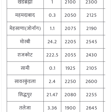
खेडब्रह्मा
1
2100
2300
2
महमदाबाद
0.3
2050
2125
2
मेहसाणा(जोर्नांग)
1.1
2075
2190
2
मोरबी
24.2
2205
2545
2
राजकोट
222.5
2055
2430
2
सामी
0.1
1925
2105
2
सावरकुंडला
2.4
2250
2600
2
सिद्धपुर
21.47
2080
2255
2
तलेजा
3.36
1900
2645
2