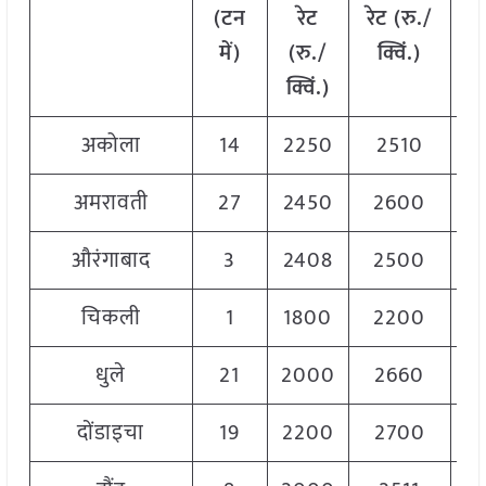
(टन
रेट
रेट (रु./
र
में)
(रु./
क्विं.)
(
र
क्विं.)
क्व
अकोला
14
2250
2510
2
अमरावती
27
2450
2600
2
औरंगाबाद
3
2408
2500
2
चिकली
1
1800
2200
2
धुले
21
2000
2660
2
दोंडाइचा
19
2200
2700
2