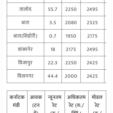
तालोद
55.7
2250
2495
2
थारा
3.5
2080
2325
22
थारा(शिहोरी)
0.7
1950
2175
20
वांकानेर
18
2175
2495
2
विजापुर
22.3
2250
2425
2
विसनगर
44.4
2000
2425
2
कर्नाटक
आवक
न्यूनतम
अधिकतम
मोडल
मंडी
(टन
रेट
रेट (रु./
रेट