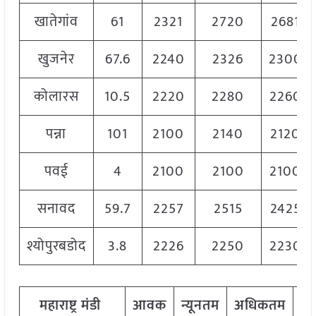
खातेगांव
61
2321
2720
2681
खुजनेर
67.6
2240
2326
2300
कोलारस
10.5
2220
2280
2260
पन्ना
101
2100
2140
2120
पवई
4
2100
2100
2100
सनावद
59.7
2257
2515
2425
श्योपुरबडोद
3.8
2226
2250
2230
महाराष्ट्र
मंडी
आवक
न्यूनतम
अधिकतम
म