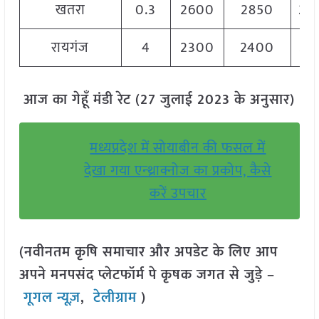
खतरा
0.3
2600
2850
28
रायगंज
4
2300
2400
23
आज का गेहूँ मंडी रेट (27 जुलाई 2023 के अनुसार)
मध्यप्रदेश में सोयाबीन की फसल में
देखा गया एन्थ्राक्नोज का प्रकोप, कैसे
करें उपचार
(नवीनतम कृषि समाचार और अपडेट के लिए आप
अपने मनपसंद प्लेटफॉर्म पे कृषक जगत से जुड़े –
गूगल न्यूज़
,
टेलीग्राम
)