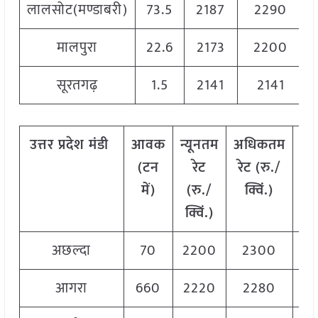
लालसोट(मण्डाबरी)
73.5
2187
2290
मालपुरा
22.6
2173
2200
सूरतगढ़
1.5
2141
2141
उत्तर
प्रदेश मंडी
आवक
न्यूनतम
अधिकतम
मो
(टन
रेट
रेट (रु./
र
में)
(रु./
क्विं.)
(
र
क्विं.)
क्व
अछल्दा
70
2200
2300
22
आगरा
660
2220
2280
22