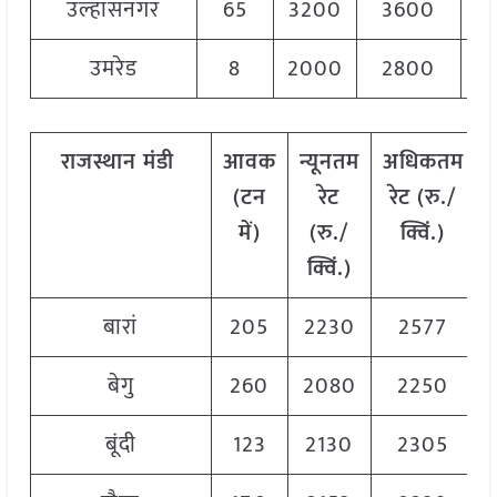
उल्हासनगर
65
3200
3600
3
उमरेड
8
2000
2800
2
राजस्थान
मंडी
आवक
न्यूनतम
अधिकतम
(टन
रेट
रेट (रु./
में)
(रु./
क्विं.)
क्विं.)
बारां
205
2230
2577
बेगु
260
2080
2250
बूंदी
123
2130
2305