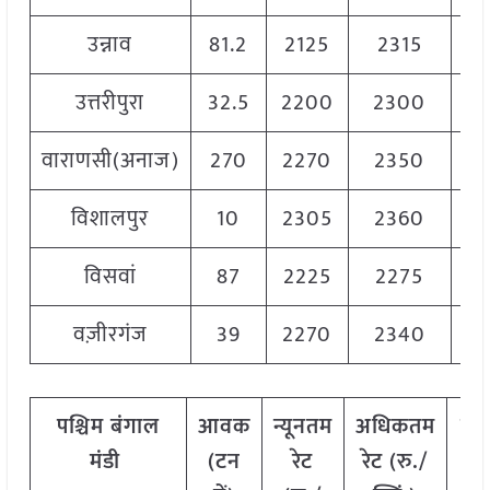
उन्नाव
81.2
2125
2315
22
उत्तरीपुरा
32.5
2200
2300
22
वाराणसी(अनाज)
270
2270
2350
23
विशालपुर
10
2305
2360
23
विसवां
87
2225
2275
22
वज़ीरगंज
39
2270
2340
23
पश्चिम
बंगाल
आवक
न्यूनतम
अधिकतम
मो
मंडी
(टन
रेट
रेट (रु./
रे