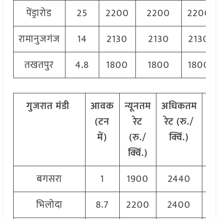
पेंड्रारोड
25
2200
2200
2200
रामानुजगंज
14
2130
2130
2130
तखतपुर
4.8
1800
1800
1800
गुजरात
मंडी
आवक
न्यूनतम
अधिकतम
म
(टन
रेट
रेट (रु./
रेट
में)
(रु./
क्विं.)
क्
क्विं.)
बगसरा
1
1900
2440
2
भिलोदा
8.7
2200
2400
2