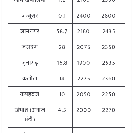
जाम खंबालिया
1.2
2105
2350
2
जम्बूसर
0.1
2400
2800
2
जामनगर
58.7
2180
2435
2
जसदण
28
2075
2350
2
जूनागढ़
16.8
1900
2535
2
कलोल
14
2225
2360
2
कपड़वंज
10
2050
2250
2
खंभात (अनाज
4.5
2000
2270
2
मंडी)