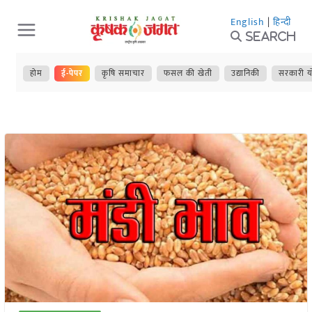
Skip
English
|
हिन्दी
to
Search
content
होम
ई-पेपर
कृषि समाचार
फसल की खेती
उद्यानिकी
सरकारी य