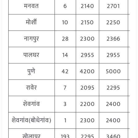
मनवत
6
2140
2701
2
मोर्शी
10
2150
2250
2
नागपुर
28
2300
2366
2
पालघर
14
2955
2955
2
पुणे
42
4200
5000
4
रावेर
7
2095
2295
2
शेवगांव
3
2200
2400
2
शेवगांव(बोधेगांव)
1
2300
2400
2
सोलापुर
193
2295
3460
2