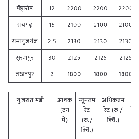
पेंड्रारोड
12
2200
2200
2200
रायगढ़
15
2100
2100
2100
रामानुजगंज
2.5
2130
2130
2130
सूरजपुर
30
2125
2125
2125
तखतपुर
2
1800
1800
1800
गुजरात
मंडी
आवक
न्यूनतम
अधिकतम
म
(टन
रेट
रेट (रु./
रेट
में)
(रु./
क्विं.)
क्
क्विं.)