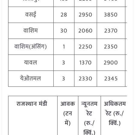
वसई
28
2950
3850
3
वाशिम
30
2060
2370
2
वाशिम(अंसिंग)
1
2250
2350
2
यावल
3
1370
2900
2
येओतमल
3
2330
2345
2
राजस्थान
मंडी
आवक
न्यूनतम
अधिकतम
(टन
रेट
रेट (रु./
में)
(रु./
क्विं.)
क्विं.)
क