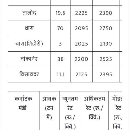
तालोद
19.5
2225
2390
2
थारा
70
2095
2750
24
थारा(शिहोरी)
3
2025
2190
21
वांकानेर
38
2200
2525
2
विसावदर
11.1
2125
2395
2
कर्नाटक
आवक
न्यूनतम
अधिकतम
मोडल
मंडी
(टन
रेट
रेट (रु./
रेट
में)
(रु./
क्विं.)
(
रु./
क्विं.)
क्विं.)