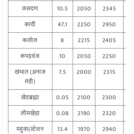
जसदण
10.5
2050
2345
2
कादी
47.1
2250
2950
2
कलोल
8
2215
2405
2
कपड़वंज
10
2050
2250
2
खंभात (अनाज
7.5
2000
2315
2
मंडी)
खेडब्रह्मा
0.05
2100
2300
2
लीमखेड़ा
0.08
2190
2320
2
महुवा(स्टेशन
13.4
1970
2940
2