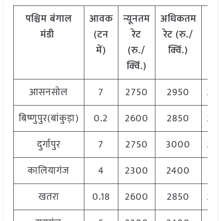
पश्चिम
बंगाल
आवक
न्यूनतम
अधिकतम
मो
मंडी
(टन
रेट
रेट (रु./
रे
में)
(रु./
क्विं.)
(
रु
क्विं.)
क्वि
आसनसोल
7
2750
2950
28
बिष्णुपुर(बांकुड़ा)
0.2
2600
2850
28
दुर्गापुर
7
2750
3000
28
कालियागंज
4
2300
2400
23
खतरा
0.18
2600
2850
28