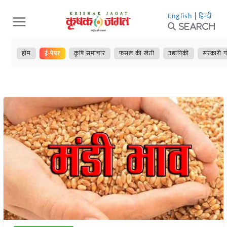
Skip
English
|
हिन्दी
to
Search
content
होम
ई-पेपर
कृषि समाचार
फसल की खेती
उद्यानिकी
सरकारी य