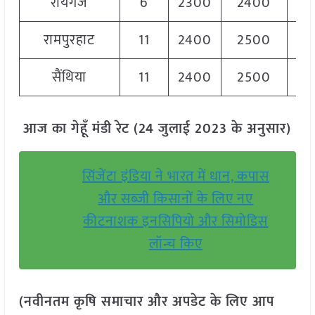
रायगंज
6
2300
2400
23
रामपुरहाट
11
2400
2500
24
सैंथिया
11
2400
2500
24
आज का गेहूँ मंडी रेट (24 जुलाई 2023 के अनुसार)
सिंजेंटा इंडिया ने भारत में धान, कपास
और सब्जी किसानों के लिए नए
कीटनाशक इनसिपियो और सिमोडिस
लॉन्च किए
(नवीनतम कृषि समाचार और अपडेट के लिए आप