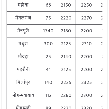
महोबा
66
2150
2250
22
मैगलगंज
75
2220
2270
22
मैनपुरी
1740
2180
2200
219
मथुरा
300
2125
2310
22
मौदहा
25
2140
2200
218
महरौनी
41
2125
2200
22
मिर्जापुर
140
2225
2325
22
मोहम्मदाबाद
112
2280
2300
22
मोहम्मदी
89
2220
2320
22