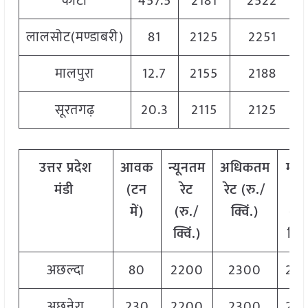
कोटा
457.5
2181
2522
लालसोट(मण्डाबरी)
81
2125
2251
मालपुरा
12.7
2155
2188
सूरतगढ़
20.3
2115
2125
उत्तर
प्रदेश
आवक
न्यूनतम
अधिकतम
मो
मंडी
(टन
रेट
रेट (रु./
रेट
में)
(रु./
क्विं.)
(
रु
क्विं.)
क्विं
अछल्दा
80
2200
2300
22
अछनेरा
230
2200
2300
22