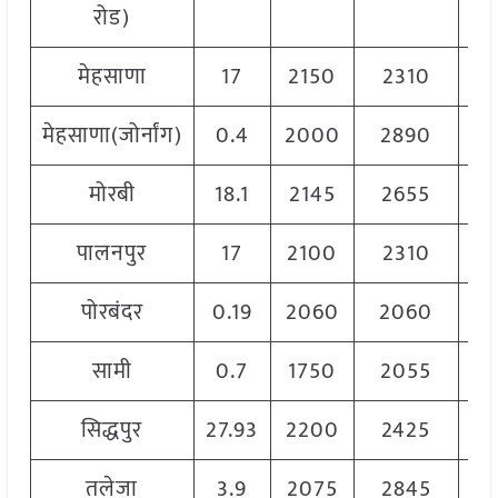
रोड)
मेहसाणा
17
2150
2310
2
मेहसाणा(जोर्नांग)
0.4
2000
2890
2
मोरबी
18.1
2145
2655
2
पालनपुर
17
2100
2310
2
पोरबंदर
0.19
2060
2060
2
सामी
0.7
1750
2055
2
सिद्धपुर
27.93
2200
2425
2
तलेजा
3.9
2075
2845
2