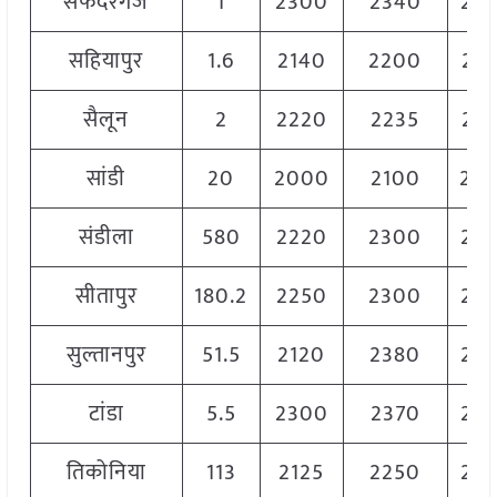
सफदरगंज
1
2300
2340
23
सहियापुर
1.6
2140
2200
21
सैलून
2
2220
2235
22
सांडी
20
2000
2100
20
संडीला
580
2220
2300
22
सीतापुर
180.2
2250
2300
22
सुल्तानपुर
51.5
2120
2380
22
टांडा
5.5
2300
2370
23
तिकोनिया
113
2125
2250
22