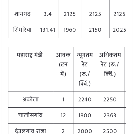
शामगढ़
3.4
2125
2125
2125
सिमरिया
131.41
1960
2150
2025
महाराष्ट्र
मंडी
आवक
न्यूनतम
अधिकतम
म
(टन
रेट
रेट (रु./
र
में)
(रु./
क्विं.)
(
र
क्विं.)
क्व
अकोला
1
2240
2250
2
चालीसगांव
12
1800
2363
2
देउलगांव राजा
2
2000
2500
2