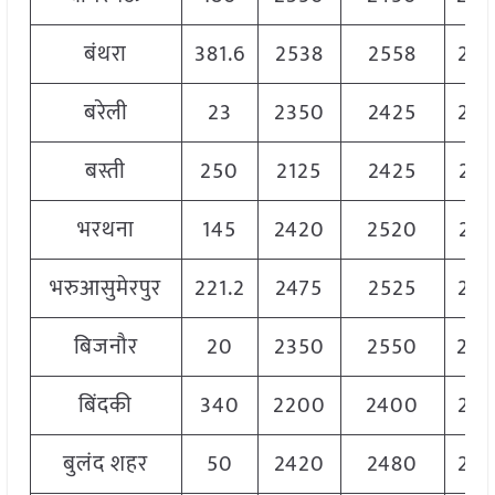
बंथरा
381.6
2538
2558
254
बरेली
23
2350
2425
23
बस्ती
250
2125
2425
237
भरथना
145
2420
2520
247
भरुआसुमेरपुर
221.2
2475
2525
25
बिजनौर
20
2350
2550
24
बिंदकी
340
2200
2400
23
बुलंद शहर
50
2420
2480
24