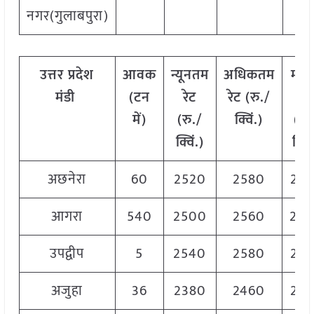
नगर(गुलाबपुरा)
उत्तर
प्रदेश
आवक
न्यूनतम
अधिकतम
मोड
मंडी
(टन
रेट
रेट (रु./
रेट
में)
(रु./
क्विं.)
(
रु.
क्विं.)
क्विं
अछनेरा
60
2520
2580
25
आगरा
540
2500
2560
25
उपद्वीप
5
2540
2580
25
अजुहा
36
2380
2460
243