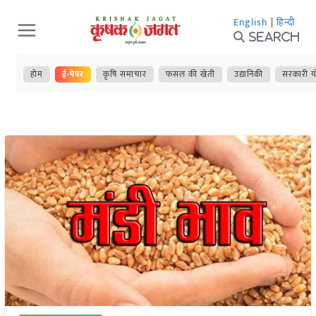
Skip
English
|
हिन्दी
to
Search
content
होम
ई-पेपर
कृषि समाचार
फसल की खेती
उद्यानिकी
सरकारी य