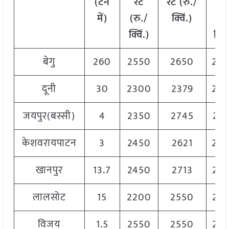
(टन
रेट
रेट (रु./
रेट
में)
(रु./
क्विं.)
(
रु
क्विं.)
क्विं
बेगु
260
2550
2650
26
दूनी
30
2300
2379
23
जयपुर(बस्सी)
4
2350
2745
25
केशवरायपाटन
3
2450
2621
25
खानपुर
13.7
2450
2713
25
लालसोट
15
2200
2550
23
विजय
1.5
2550
2550
25