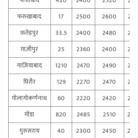
फैजाबाद
420
2400
2520
249
फरुखाबाद
17
2500
2600
256
फ़तेहपुर
33.5
2400
2480
244
ग़ाज़ीपुर
25
2360
2400
23
गाज़ियाबाद
1210
2470
2490
24
घिरौर
129
2270
2470
237
गोलागोकर्णनाथ
60
2220
2420
23
गोंडा
820
2485
2510
25
गुरुसराय
40
2300
2450
24