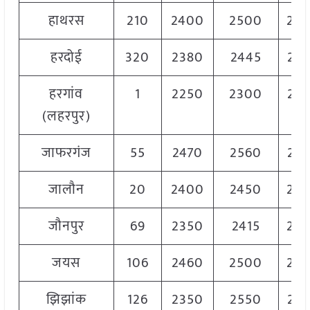
हाथरस
210
2400
2500
24
हरदोई
320
2380
2445
241
हरगांव
1
2250
2300
227
(लहरपुर)
जाफरगंज
55
2470
2560
251
जालौन
20
2400
2450
24
जौनपुर
69
2350
2415
23
जयस
106
2460
2500
24
झिझांक
126
2350
2550
246