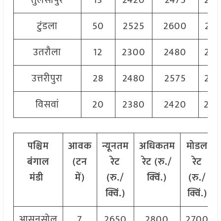
तुलसीपुर
13
2420
2475
24
टुंडला
50
2525
2600
257
उतरौला
12
2300
2480
23
उत्तरीपुरा
28
2480
2575
25
विसवां
20
2380
2420
24
पश्चिम
आवक
न्यूनतम
अधिकतम
मोडल
बंगाल
(टन
रेट
रेट (रु./
रेट
मंडी
में)
(रु./
क्विं.)
(
रु./
क्विं.)
क्विं.)
आसनसोल
7
2650
2800
2700