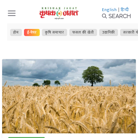
Skip
English
|
हिन्दी
to
Search
content
होम
ई-पेपर
कृषि समाचार
फसल की खेती
उद्यानिकी
सरकारी य