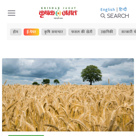
Skip
English
|
हिन्दी
to
Search
content
होम
ई-पेपर
कृषि समाचार
फसल की खेती
उद्यानिकी
सरकारी य