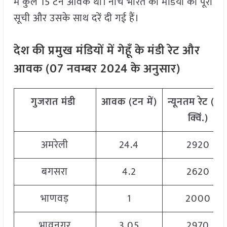
में कुल 15 टन आवक थी। नीचे भारत की मंडियों की पूरी
सूची और उसके साथ दरें दी गई हैं।
देश
की
प्रमुख
मंडियों
में
गेहूँ
के
मंडी
रेट
और
आवक
(
07
नवम्बर
2024
के
अनुसार
)
गुजरात
मंडी
आवक
(
टन
में
)
न्यूनतम
रेट
(
रु
.
क्विं
.)
अमरेली
24.4
2920
बगसरा
4.2
2620
भाणवड़
1
2000
भावनगर
3.05
2970