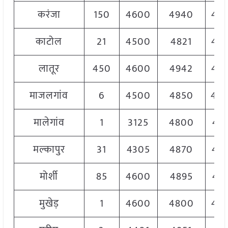
करंजा
150
4600
4940
48
काटोल
21
4500
4821
46
लातूर
450
4600
4942
48
माजलगांव
6
4500
4850
48
मालेगांव
1
3125
4800
47
मल्कापुर
31
4305
4870
47
मोर्शी
85
4600
4895
47
मुखेड़
1
4600
4800
47