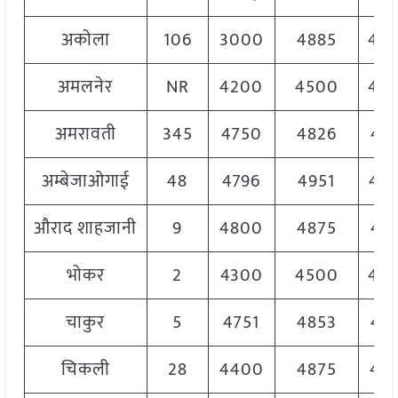
अकोला
106
3000
4885
46
अमलनेर
NR
4200
4500
45
अमरावती
345
4750
4826
47
अम्बेजाओगाई
48
4796
4951
48
औराद शाहजानी
9
4800
4875
48
भोकर
2
4300
4500
44
चाकुर
5
4751
4853
48
चिकली
28
4400
4875
44