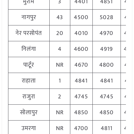
मुरीम
3
4401
4851
46
नागपुर
43
4500
5028
48
नेर परसोपंत
20
4010
4970
48
निलंगा
4
4600
4919
48
पार्टूर
NR
4670
4800
47
राहाता
1
4841
4841
48
राजुरा
2
4745
4745
47
सोलापुर
NR
4850
4850
48
उमरगा
NR
4700
4811
47