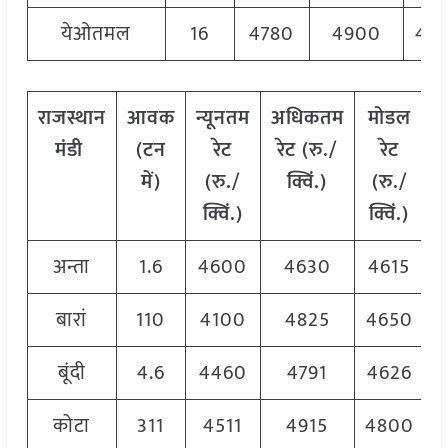
येओतमल
16
4780
4900
48
राजस्थान
आवक
न्यूनतम
अधिकतम
मोडल
मंडी
(टन
रेट
रेट (रु./
रेट
में)
(रु./
क्विं.)
(
रु./
क्विं.)
क्विं.)
अन्ता
1.6
4600
4630
4615
बारां
110
4100
4825
4650
बूंदी
4.6
4460
4791
4626
कोटा
311
4511
4915
4800