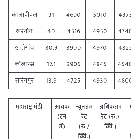
कालापीपल
31
4690
5010
4875
खरगोन
40
4516
4950
4740
खातेगांव
80.9
3900
4970
4825
कोलारस
17.1
3905
4845
4540
सारंगपुर
13.9
4725
4930
4800
महाराष्ट्र
मंडी
आवक
न्यूनतम
अधिकतम
मो
(टन
रेट
रेट (रु./
रे
में)
(रु./
क्विं.)
(
रु
क्विं.)
क्विं