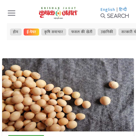
Skip
English
|
हिन्दी
to
Search
content
होम
ई-पेपर
कृषि समाचार
फसल की खेती
उद्यानिकी
सरकारी य