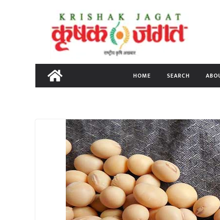
Skip
to
content
HOME
SEARCH
ABO