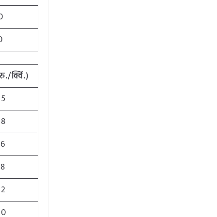
0
0
रु./क्विं.)
75
48
76
68
62
00