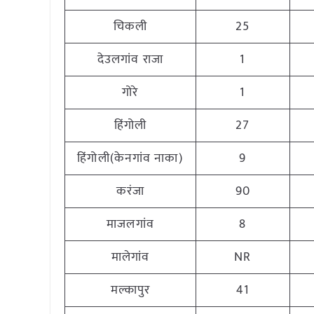
चिकली
25
देउलगांव राजा
1
गोरे
1
हिंगोली
27
हिंगोली(केनगांव नाका)
9
करंजा
90
माजलगांव
8
मालेगांव
NR
मल्कापुर
41