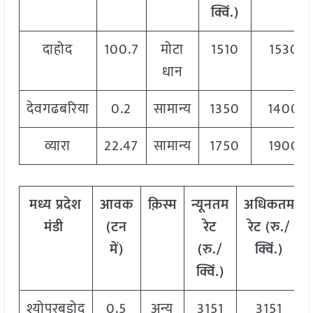
क्विं.)
दाहोद
100.7
मोटा
1510
1530
धान
देवगढबरिया
0.2
सामान्य
1350
1400
व्यारा
22.47
सामान्य
1750
1900
मध्य प्रदेश
आवक
क़िस्म
न्यूनतम
अधिकतम
मंडी
(टन
रेट
रेट (रु./
में)
(रु./
क्विं.)
क्विं.)
श्योपुरबडोद
0.5
अन्य
3151
3151