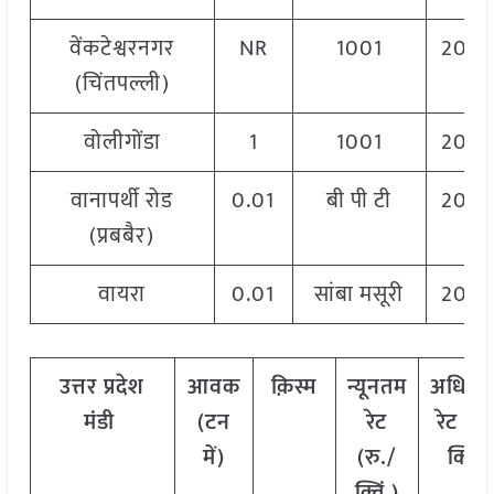
वेंकटेश्वरनगर
NR
1001
2060
(चिंतपल्ली)
वोलीगोंडा
1
1001
2060
वानापर्थी रोड
0.01
बी पी टी
2020
(प्रबबैर)
वायरा
0.01
सांबा मसूरी
2020
उत्तर प्रदेश
आवक
क़िस्म
न्यूनतम
अधिक
मंडी
(टन
रेट
रेट (रु
में)
(रु./
क्विं.)
क्विं.)