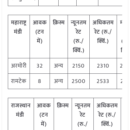
महाराष्ट्र
आवक
क़िस्म
न्यूनतम
अधिकतम
मोड
मंडी
(टन
रेट
रेट (रु./
रेट
में)
(रु./
क्विं.)
(रु.
क्विं.)
क्विं
अरमोरी
32
अन्य
2150
2310
228
रामटेक
8
अन्य
2500
2533
251
राजस्थान
आवक
क़िस्म
न्यूनतम
अधिकतम
म
मंडी
(टन
रेट
रेट (रु./
में)
(रु./
क्विं.)
(