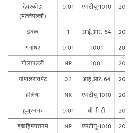
देवरकोंडा
0.01
एमटीयू-1010
2060
(मल्लेपल्ली)
डबक
1
आई.आर.-64
2060
गंगाधर
0.01
1001
204
गोलापल्ली
NR
1001
2060
गोपालरावपेट
0.1
आई.आर. 64
2060
हलिया
NR
एमटीयू-1010
2060
हुजूरनगर
0.01
बी पी टी
2060
इब्राहिमपत्तनम
NR
एमटीयू-1010
2060