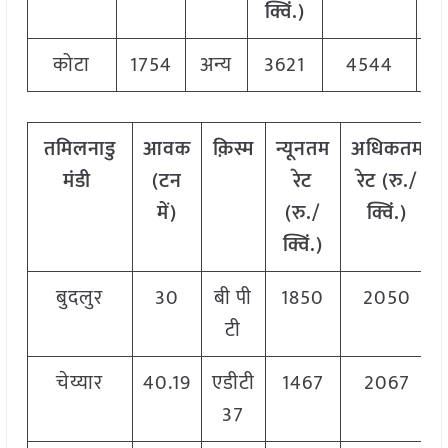
क्विं.)
क्
कोटा
1754
अन्य
3621
4544
4
तमिलनाडु
आवक
क़िस्म
न्यूनतम
अधिकतम
मंडी
(टन
रेट
रेट (रु./
में)
(रु./
क्विं.)
क्विं.)
बुदलुर
30
बी पी
1850
2050
टी
चेय्यार
40.19
एडीटी
1467
2067
37