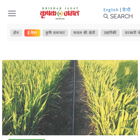
Skip
English
|
हिन्दी
to
Search
content
होम
ई-पेपर
कृषि समाचार
फसल की खेती
उद्यानिकी
सरकारी य