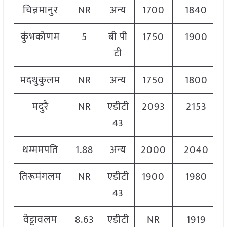
चिन्नमानुर
NR
अन्य
1700
1840
कुंभकोणम
5
बी पी
1750
1900
टी
मदथुकुलम
NR
अन्य
1750
1800
मदुरै
NR
एडीटी
2093
2153
43
थम्ममपति
1.88
अन्य
2000
2040
तिरूमंगलम
NR
एडीटी
1900
1980
43
वेट्टावलम
8.63
एडीटी
NR
1919