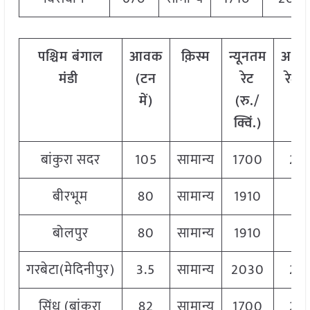
पश्चिम बंगाल
आवक
क़िस्म
न्यूनतम
अधि
मंडी
(टन
रेट
रेट (
में)
(रु./
क्वि
क्विं.)
बांकुरा सदर
105
सामान्य
1700
20
बीरभूम
80
सामान्य
1910
19
बोलपुर
80
सामान्य
1910
19
गरबेटा(मेदिनीपुर)
3.5
सामान्य
2030
20
सिंधु (बांकुरा
82
सामान्य
1700
20