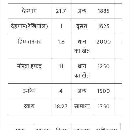
देहगाम
21.7
अन्य
1885
19
देहगाम(रेखियाल)
1
दूसरा
1625
18
हिम्मतनगर
1.8
धान
2000
22
का खेत
मोरवा हफद
11
धान
1250
16
का खेत
उमरेथ
4
अन्य
1500
17
व्यारा
18.27
सामान्य
1750
18