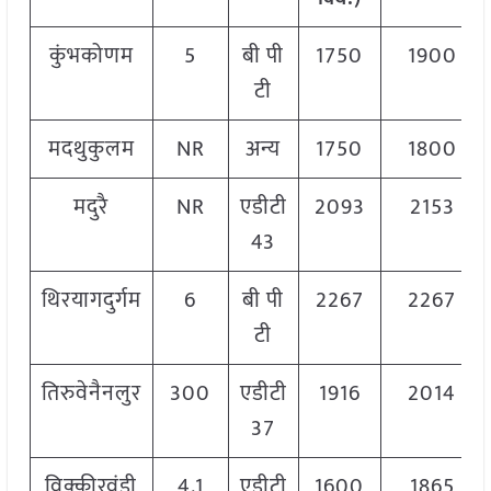
कुंभकोणम
5
बी पी
1750
1900
टी
मदथुकुलम
NR
अन्य
1750
1800
मदुरै
NR
एडीटी
2093
2153
43
थिरयागदुर्गम
6
बी पी
2267
2267
टी
तिरुवेनैनलुर
300
एडीटी
1916
2014
37
विक्कीरवंडी
4.1
एडीटी
1600
1865