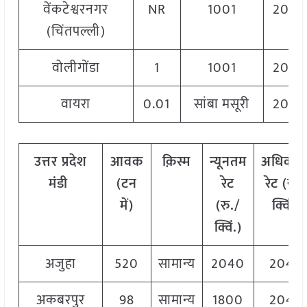
वेंकटेश्वरनगर
NR
1001
2060
(चिंतपल्ली)
वोलीगोंडा
1
1001
2060
वायरा
0.01
सांबा मसूरी
2020
उत्तर प्रदेश
आवक
क़िस्म
न्यूनतम
अधिकत
मंडी
(टन
रेट
रेट (रु./
में)
(रु./
क्विं.)
क्विं.)
अजुहा
520
सामान्य
2040
2040
अकबरपुर
98
सामान्य
1800
2040