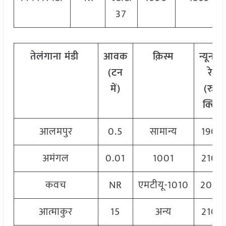
37
तेलंगाना मंडी
आवक
क़िस्म
न्यूनत
(टन
रेट
में)
(रु./
क्विं.)
आलमपुर
0.5
सामान्य
1900
अमंगल
0.01
1001
2100
कवच
NR
एमटीयू-1010
2040
आत्माकुर
15
अन्य
2100