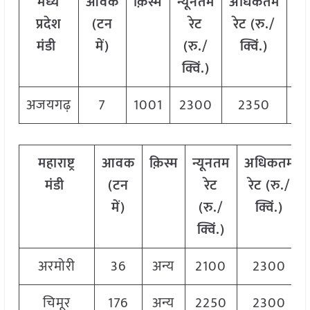
मध्य
आवक
क़िस्म
न्यूनतम
अधिकतम
मो
प्रदेश
(टन
रेट
रेट (रु./
र
मंडी
में)
(रु./
क्विं.)
(र
क्विं.)
क्व
अजयगढ़
7
1001
2300
2350
23
महाराष्ट्र
आवक
क़िस्म
न्यूनतम
अधिकतम
मंडी
(टन
रेट
रेट (रु./
में)
(रु./
क्विं.)
क्विं.)
अरमोरी
36
अन्य
2100
2300
चिमूर
176
अन्य
2250
2300