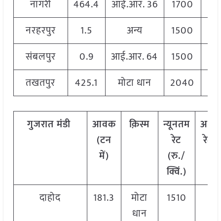
नागरी
464.4
आई.आर. 36
1700
1
नरहरपुर
1.5
अन्य
1500
1
संबलपुर
0.9
आई.आर. 64
1500
1
तखतपुर
425.1
मोटा धान
2040
2
गुजरात मंडी
आवक
क़िस्म
न्यूनतम
अधि
(टन
रेट
रेट (
में)
(रु./
क्वि
क्विं.)
दाहोद
181.3
मोटा
1510
15
धान