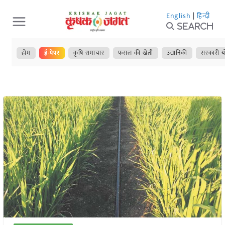
Skip
English
|
हिन्दी
to
Search
content
होम
ई-पेपर
कृषि समाचार
फसल की खेती
उद्यानिकी
सरकारी य