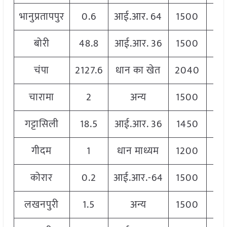
भानुप्रतापपुर
0.6
आई.आर. 64
1500
1
बोरी
48.8
आई.आर. 36
1500
1
चंपा
2127.6
धान का खेत
2040
2
चारामा
2
अन्य
1500
1
गट्टासिली
18.5
आई.आर. 36
1450
1
गीदम
1
धान माध्यम
1200
1
कोरार
0.2
आई.आर.-64
1500
1
लखनपुरी
1.5
अन्य
1500
1