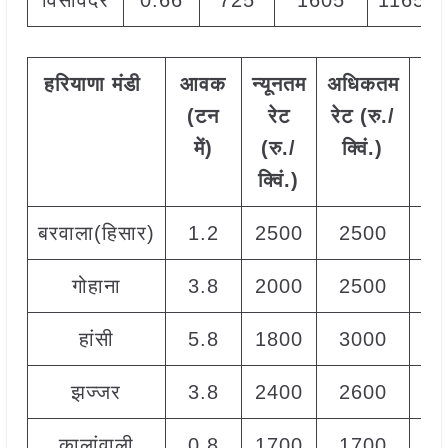
विसावदर
0.66
725
1605
1165
हरियाणा
मंडी
आवक
न्यूनतम
अधिकतम
मो
(टन
रेट
रेट (रु./
रे
में)
(रु./
क्विं.)
(
रु
क्विं.)
क्वि
बरवाला(हिसार)
1.2
2500
2500
25
गोहाना
3.8
2000
2500
20
हांसी
5.8
1800
3000
23
झज्जर
3.8
2400
2600
25
कालांवाली
0.8
1700
1700
17