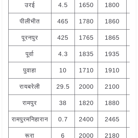
उरई
4.5
1650
1800
17
पीलीभीत
465
1780
1860
18
पूरनपुर
425
1765
1865
18
पूर्वा
4.3
1835
1935
18
पुवाहा
10
1710
1910
18
रायबरेली
29.5
2000
2100
20
रामपुर
38
1820
1880
18
रामपुरमनिहारान
0.7
2400
2465
24
रूरा
6
2000
2180
21