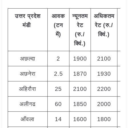
उत्तर
प्रदेश
आवक
न्यूनतम
अधिकतम
मो
मंडी
(टन
रेट
रेट (रु./
र
में)
(रु./
क्विं.)
(
र
क्विं.)
क्वि
अछल्दा
2
1900
2100
20
अछनेरा
2.5
1870
1930
19
अहिरौरा
25
2100
2200
21
अलीगढ
60
1850
2000
19
आँवला
14
1600
1800
17