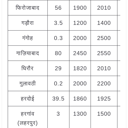
फिरोजाबाद
56
1900
2010
19
गड़ौरा
3.5
1200
1400
13
गंगोह
0.3
2000
2500
22
गाज़ियाबाद
80
2450
2550
25
घिरौर
29
1820
2010
19
गुलावठी
0.2
2000
2200
21
हरदोई
39.5
1860
1925
19
हरगांव
3
1300
1500
14
(लहरपुर)