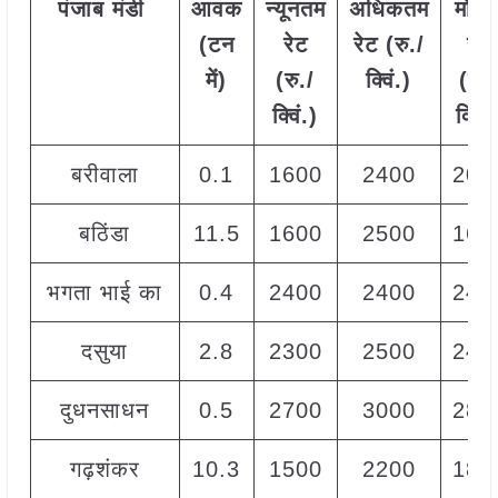
पंजाब
मंडी
आवक
न्यूनतम
अधिकतम
मोड
(टन
रेट
रेट (रु./
रेट
में)
(रु./
क्विं.)
(
रु.
क्विं.)
क्विं.
बरीवाला
0.1
1600
2400
200
बठिंडा
11.5
1600
2500
160
भगता भाई का
0.4
2400
2400
240
दसुया
2.8
2300
2500
240
दुधनसाधन
0.5
2700
3000
280
गढ़शंकर
10.3
1500
2200
180