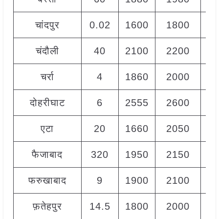
चांदपुर
0.02
1600
1800
17
चंदौली
40
2100
2200
21
चर्रा
4
1860
2000
19
दोहरीघाट
6
2555
2600
25
एटा
20
1660
2050
18
फैजाबाद
320
1950
2150
20
फरुखाबाद
9
1900
2100
20
फ़तेहपुर
14.5
1800
2000
19