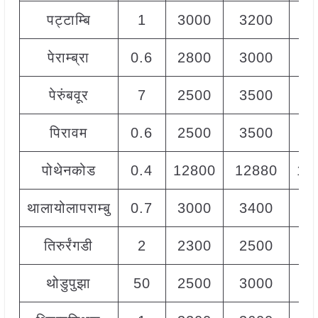
पट्टाम्बि
1
3000
3200
31
पेराम्ब्रा
0.6
2800
3000
29
पेरुंबवूर
7
2500
3500
30
पिरावम
0.6
2500
3500
30
पोथेनकोड
0.4
12800
12880
12
थालायोलापराम्बु
0.7
3000
3400
32
तिरुर्रंगडी
2
2300
2500
24
थोडुपुझा
50
2500
3000
30