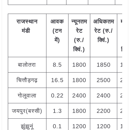
राजस्थान
आवक
न्यूनतम
अधिकतम
मो
मंडी
(टन
रेट
रेट (रु./
रे
में)
(रु./
क्विं.)
(
रु
क्विं.)
क्विं
बालोतरा
8.5
1800
1850
18
चित्तौड़गढ़
16.5
1800
2500
22
गोलूवाला
0.22
2400
2400
24
जयपुर(बस्सी)
1.3
1800
2200
20
झुंझुनूं
0.1
1200
1200
12