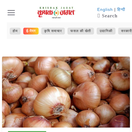
Skip
English
|
हिन्दी
Search
to
content
होम
ई-पेपर
कृषि समाचार
फसल की खेती
उद्यानिकी
सरकारी