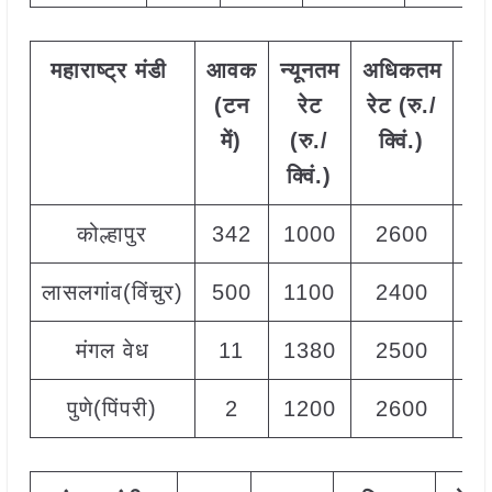
महाराष्ट्र
मंडी
आवक
न्यूनतम
अधिकतम
मो
(टन
रेट
रेट (रु./
र
में)
(रु./
क्विं.)
(
र
क्विं.)
क्व
कोल्हापुर
342
1000
2600
18
लासलगांव(विंचुर)
500
1100
2400
21
मंगल वेध
11
1380
2500
22
पुणे(पिंपरी)
2
1200
2600
19