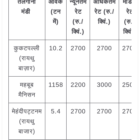
तेलंगाना
आवक
न्यूनतम
अधिकतम
मोडल
मंडी
(टन
रेट
रेट (रु./
रेट
में)
(रु./
क्विं.)
(
रु./
क्विं.)
क्विं.)
कुकटपल्ली
10.2
2700
2700
2700
(रायथु
बाज़ार)
महबूब
1158
2200
3000
2500
मैनिसन
मेहंदीपट्टनम
5.4
2700
2700
2700
(रायथु
बाजार)