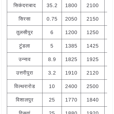
सिकंदराबाद
35.2
1800
2100
19
सिरसा
0.75
2050
2150
21
तुलसीपुर
6
1200
1250
12
टुंडला
5
1385
1425
14
उन्नाव
8.9
1825
1925
18
उत्तरीपुरा
3.2
1910
2120
20
विल्थरारोड
10
2400
2500
24
विशालपुर
25
1770
1840
18
विसवां
25
1880
1920
19