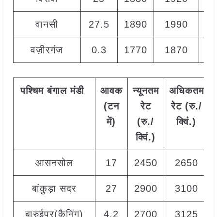
वानसी
27.5
1890
1990
19
वज़ीरगंज
0.3
1770
1870
18
पश्चिम
बंगाल मंडी
आवक
न्यूनतम
अधिकतम
(टन
रेट
रेट (रु./
में)
(रु./
क्विं.)
क्विं.)
आसनसोल
17
2450
2650
बांकुड़ा सदर
27
2900
3100
बारुईपुर(कैनिंग)
4.2
2700
3125