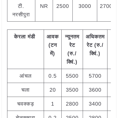
टी.
NR
2500
3000
2700
नरसीपुरा
केरला
मंडी
आवक
न्यूनतम
अधिकतम
मो
(टन
रेट
रेट (रु./
र
में)
(रु./
क्विं.)
(
र
क्विं.)
क्व
आंचल
0.5
5500
5700
56
चला
20
3500
3600
35
चवक्कड़
1
2800
3400
34
चेलक्कारा
0.2
2500
2800
26