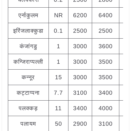
एर्नाकुलम
NR
6200
6400
64
इरिंजलाक्कुडा
0.1
2500
2500
25
कंजांगडु
1
3000
3600
32
कन्जिराप्पल्ली
1
3000
3500
32
कन्नूर
15
3000
3500
32
कट्टाप्पना
7.7
3100
3400
32
पलक्कड़
11
3400
4000
38
पलायम
50
2900
3100
30