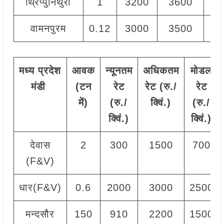
थ्रिप्पुनिथुरा
1
3200
3600
32
वामनपुरम
0.12
3000
3500
32
मध्य
प्रदेश
आवक
न्यूनतम
अधिकतम
मोडल
मंडी
(टन
रेट
रेट (रु./
रेट
में)
(रु./
क्विं.)
(
रु./
क्विं.)
क्विं.)
देवास
2
300
1500
700
(F&V)
धार(F&V)
0.6
2000
3000
2500
मन्दसौर
150
910
2200
1500