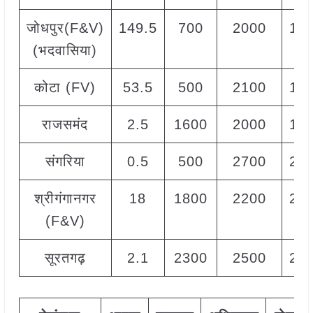
जोधपुर(F&V)
149.5
700
2000
13
(भदवासिया)
कोटा (FV)
53.5
500
2100
13
राजसमंद
2.5
1600
2000
18
संगरिया
0.5
500
2700
23
श्रीगंगानगर
18
1800
2200
20
(F&V)
सूरतगढ़
2.1
2300
2500
24