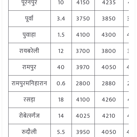
पूरनपुर
10
4150
4235
41
पूर्वा
3.4
3750
3850
38
पुवाहा
1.5
4100
4300
42
रायबरेली
12
3700
3800
37
रामपुर
40
3970
4050
40
रामपुरमनिहारान
0.6
2800
2880
28
रसड़ा
18
4100
4260
41
रोबेर्त्स्गंज
14
4025
4210
41
रुदौली
5.5
3950
4050
40