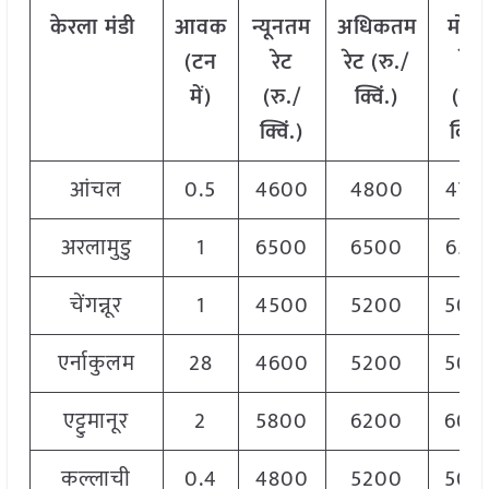
केरला
मंडी
आवक
न्यूनतम
अधिकतम
मोड
(
टन
रेट
रेट
(
रु
./
रेट
में
)
(
रु
./
क्विं
.)
(
रु
.
क्विं
.)
क्विं
.
आंचल
0.5
4600
4800
470
अरलामुडु
1
6500
6500
650
चेंगन्नूर
1
4500
5200
500
एर्नाकुलम
28
4600
5200
500
एट्टुमानूर
2
5800
6200
600
कल्लाची
0.4
4800
5200
500