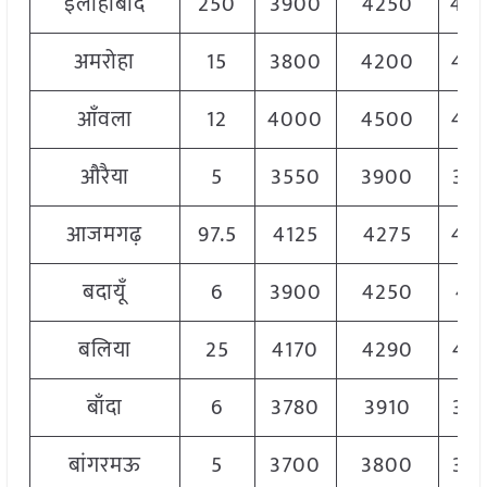
इलाहाबाद
250
3900
4250
40
अमरोहा
15
3800
4200
40
आँवला
12
4000
4500
42
औरैया
5
3550
3900
37
आजमगढ़
97.5
4125
4275
42
बदायूँ
6
3900
4250
41
बलिया
25
4170
4290
42
बाँदा
6
3780
3910
38
बांगरमऊ
5
3700
3800
37