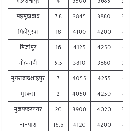
मऊरानीपुर
4
3500
3685
36
महमूदाबाद
7.8
3845
3880
38
मिहींपुरवा
18
4100
4200
41
मिर्जापुर
16
4125
4250
41
मोहम्मदी
5.5
3810
3880
38
मुगराबादशाहपुर
7
4055
4255
41
मुस्करा
2
4050
4250
41
मुजफ्फरनगर
20
3900
4020
39
नानपारा
16.6
4120
4200
41