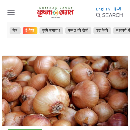
Skip
English
|
हिन्दी
to
Search
content
होम
ई-पेपर
कृषि समाचार
फसल की खेती
उद्यानिकी
सरकारी य