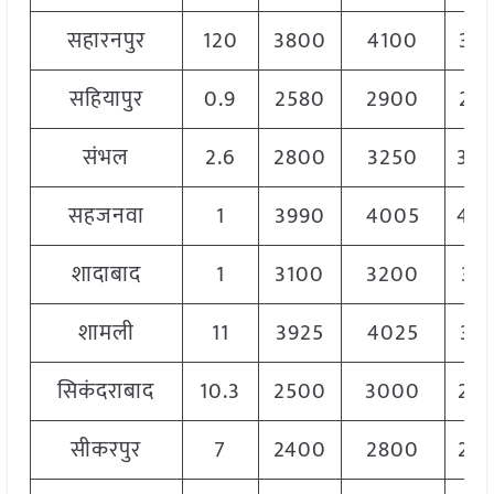
सहारनपुर
120
3800
4100
39
सहियापुर
0.9
2580
2900
26
संभल
2.6
2800
3250
30
सहजनवा
1
3990
4005
40
शादाबाद
1
3100
3200
31
शामली
11
3925
4025
39
सिकंदराबाद
10.3
2500
3000
28
सीकरपुर
7
2400
2800
26