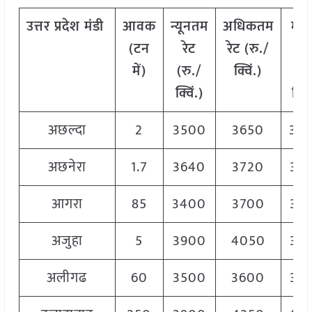
उत्तर
प्रदेश
मंडी
आवक
न्यूनतम
अधिकतम
मो
(
टन
रेट
रेट
(
रु
./
रे
में
)
(
रु
./
क्विं
.)
(
रु
क्विं
.)
क्विं
अछल्दा
2
3500
3650
36
अछनेरा
1.7
3640
3720
36
आगरा
85
3400
3700
35
अजुहा
5
3900
4050
39
अलीगढ
60
3500
3600
35