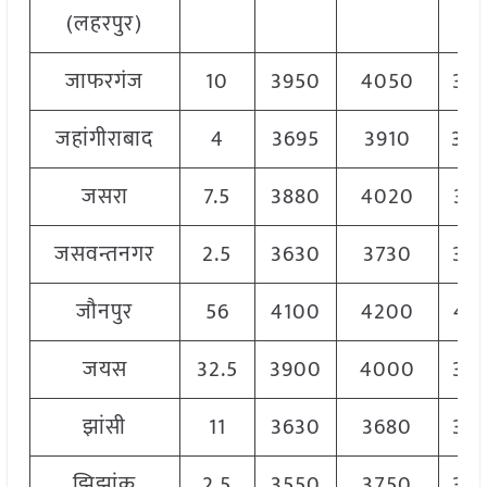
(लहरपुर)
जाफरगंज
10
3950
4050
39
जहांगीराबाद
4
3695
3910
38
जसरा
7.5
3880
4020
39
जसवन्तनगर
2.5
3630
3730
36
जौनपुर
56
4100
4200
41
जयस
32.5
3900
4000
39
झांसी
11
3630
3680
36
झिझांक
2.5
3550
3750
36