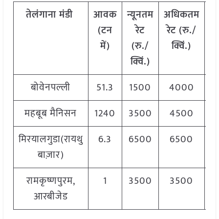
तेलंगाना
मंडी
आवक
न्यूनतम
अधिकतम
म
(
टन
रेट
रेट
(
रु
./
में
)
(
रु
./
क्विं
.)
(
क्विं
.)
क्
बोवेनपल्ली
51.3
1500
4000
3
महबूब मैनिसन
1240
3500
4500
3
मिरयालगुडा(रायथु
6.3
6500
6500
6
बाज़ार)
रामकृष्णपुरम,
1
3500
3500
3
आरबीजेड