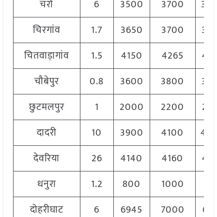
चर्रा
6
3500
3700
36
चिरगांव
1.7
3650
3700
36
चितवाड़ागांव
1.5
4150
4265
42
चौबेपुर
0.8
3600
3800
37
छुटमलपुर
1
2000
2200
21
दादरी
10
3900
4100
40
देवरिया
26
4140
4160
41
धनुरा
1.2
800
1000
90
दोहरीघाट
6
6945
7000
69