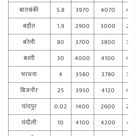
बाराबंकी
5.8
3970
4070
40
बड़ौत
1.9
2900
3000
29
बरेली
80
3700
3800
37
बस्ती
30
4000
4100
40
भरथना
4
3580
3780
36
बिजनौर
25
3950
4120
40
चांदपुर
0.02
1400
2600
25
चंदौली
10
4100
4200
41