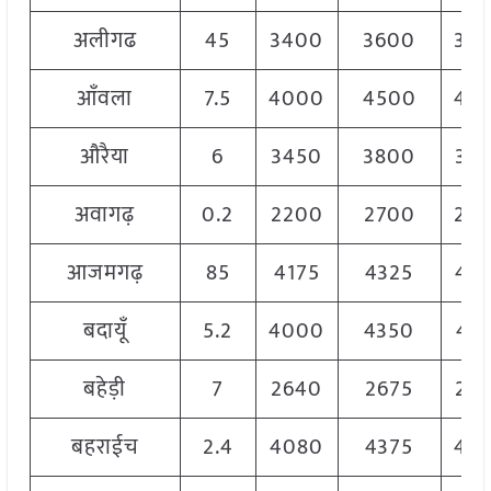
अलीगढ
45
3400
3600
35
आँवला
7.5
4000
4500
42
औरैया
6
3450
3800
36
अवागढ़
0.2
2200
2700
25
आजमगढ़
85
4175
4325
42
बदायूँ
5.2
4000
4350
41
बहेड़ी
7
2640
2675
26
बहराईच
2.4
4080
4375
42