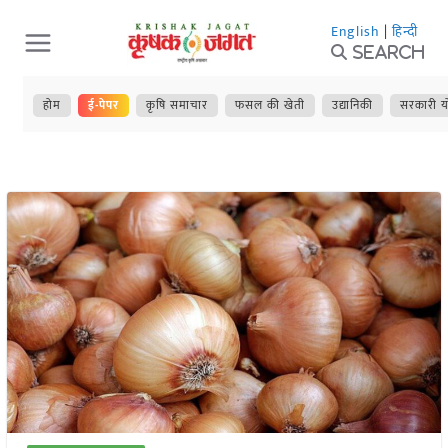
Skip
English
|
हिन्दी
to
Search
content
होम
ई-पेपर
कृषि समाचार
फसल की खेती
उद्यानिकी
सरकारी य