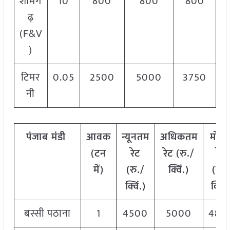
शामग
10
800
800
800
ढ़
(F&V
)
टिमर
0.05
2500
5000
3750
नी
पंजाब
मंडी
आवक
न्यूनतम
अधिकतम
मोड
(टन
रेट
रेट (रु./
रेट
में)
(रु./
क्विं.)
(
रु.
क्विं.)
क्विं.
बस्सी पठाना
1
4500
5000
480