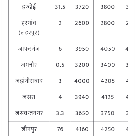
हरदोई
31.5
3720
3800
37
हरगांव
2
2600
2800
27
(लहरपुर)
जाफरगंज
6
3950
4050
40
जगनाैर
0.5
3200
3400
33
जहांगीराबाद
3
4000
4205
41
जसरा
4
3940
4125
40
जसवन्तनगर
3.3
3650
3750
37
जौनपुर
76
4160
4250
42