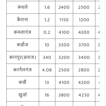
कधले
1.6
2400
2500
24
कैराना
1.2
1150
1200
11
कमलागंज
0.2
4100
4300
42
कन्नौज
10
3500
3700
36
कानपुर(अनाज)
340
3200
3400
33
करनैलगंज
4.08
2500
2800
26
कर्वी
13
4100
4200
41
खुर्जा
16
3800
4250
40