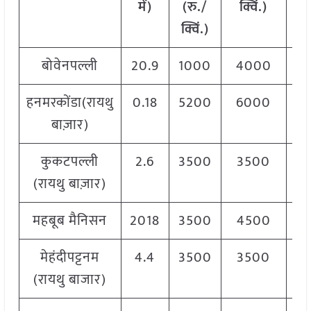
में)
(रु./
क्विं.)
(
र
क्विं.)
क्व
बोवेनपल्ली
20.9
1000
4000
3
हनमरकोंडा(रायथु
0.18
5200
6000
5
बाज़ार)
कुकटपल्ली
2.6
3500
3500
3
(रायथु बाज़ार)
महबूब मैनिसन
2018
3500
4500
4
मेहंदीपट्टनम
4.4
3500
3500
3
(रायथु बाजार)