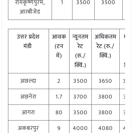
रामकृष्णपुरम,
1
3500
3500
3
आरबीजेड
उत्तर
प्रदेश
आवक
न्यूनतम
अधिकतम
मो
मंडी
(टन
रेट
रेट (रु./
रेट
में)
(रु./
क्विं.)
(
रु
क्विं.)
क्विं
अछल्दा
2
3500
3650
36
अछनेरा
1.7
3700
3800
37
आगरा
80
3500
3800
36
अकबरपुर
9
4000
4080
40