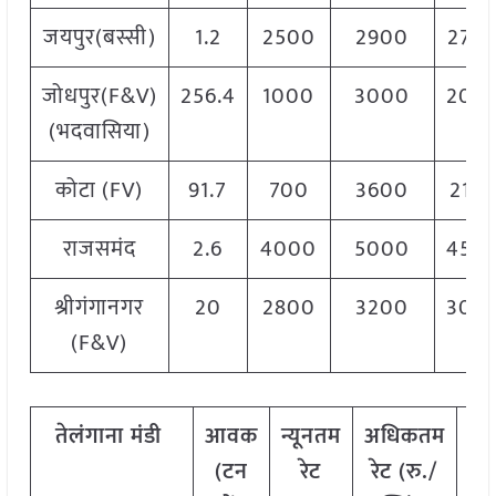
जयपुर(बस्सी)
1.2
2500
2900
270
जोधपुर(F&V)
256.4
1000
3000
200
(भदवासिया)
कोटा (FV)
91.7
700
3600
215
राजसमंद
2.6
4000
5000
450
श्रीगंगानगर
20
2800
3200
300
(F&V)
तेलंगाना
मंडी
आवक
न्यूनतम
अधिकतम
म
(टन
रेट
रेट (रु./
र