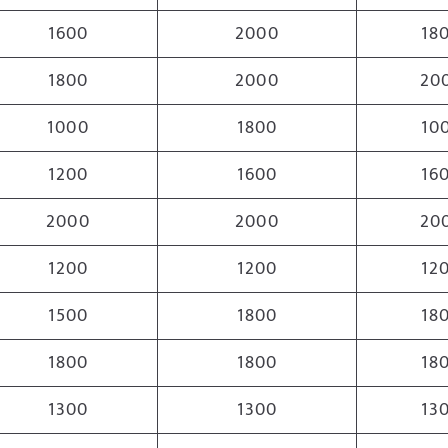
1600
2000
18
1800
2000
20
1000
1800
10
1200
1600
16
2000
2000
20
1200
1200
12
1500
1800
18
1800
1800
18
1300
1300
13