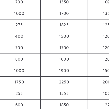
700
1350
10
1000
1700
13
275
1825
12
400
1500
12
700
1700
12
800
1600
12
1000
1900
15
1750
2250
20
255
1555
10
600
1850
12