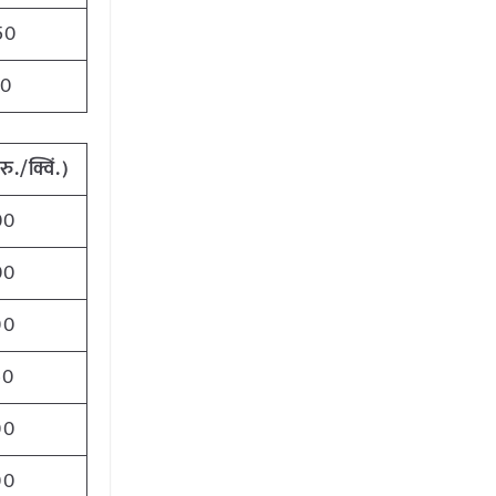
50
30
(
रु./क्विं.)
00
00
00
50
00
00