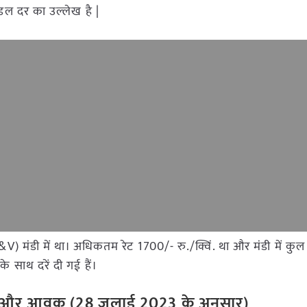
ोडल दर का उल्लेख है |
(F&V) मंडी में था। अधिकतम रेट 1700/- रु./क्विं. था और मंडी में कु
 साथ दरें दी गई हैं।
ेट और आवक (28 जुलाई 2023 के अनुसार)