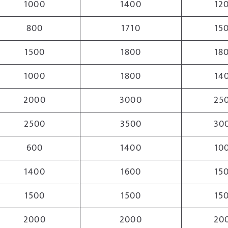
1000
1400
12
800
1710
15
1500
1800
18
1000
1800
14
2000
3000
25
2500
3500
30
600
1400
10
1400
1600
15
1500
1500
15
2000
2000
20