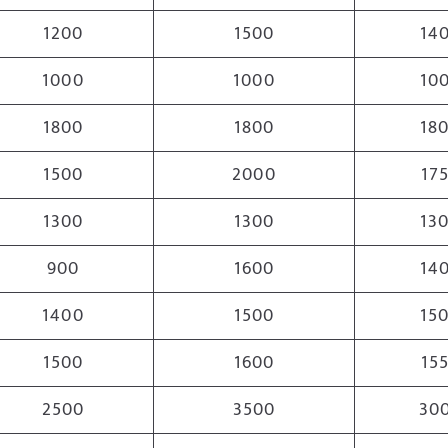
1200
1500
14
1000
1000
10
1800
1800
18
1500
2000
17
1300
1300
13
900
1600
14
1400
1500
15
1500
1600
15
2500
3500
30