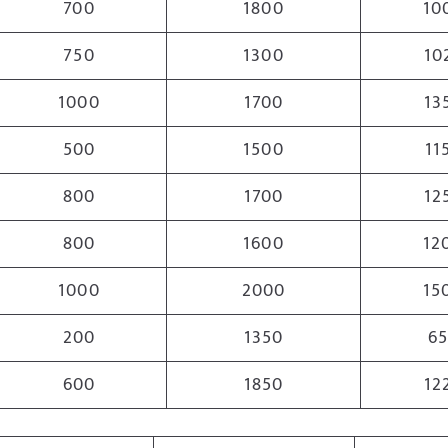
700
1800
10
750
1300
10
1000
1700
13
500
1500
11
800
1700
12
800
1600
12
1000
2000
15
200
1350
6
600
1850
12