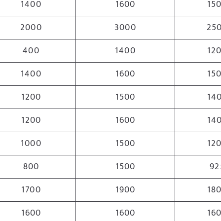
1400
1600
15
2000
3000
25
400
1400
12
1400
1600
15
1200
1500
14
1200
1600
14
1000
1500
12
800
1500
92
1700
1900
18
1600
1600
16