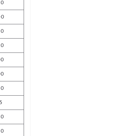
00
00
00
00
00
00
00
5
00
00