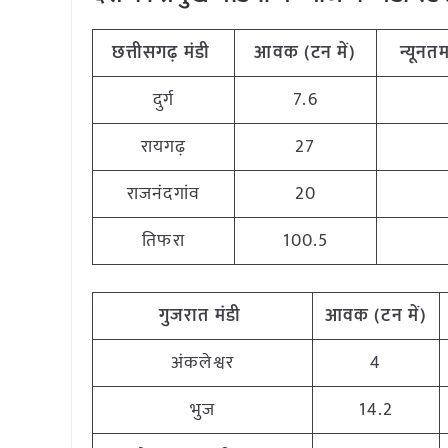
छत्तीसगढ़
मंडी
आवक (टन
में)
न्यूनत
दुर्ग
7.6
रायगढ़
27
राजनंदगांव
20
तिफरा
100.5
गुजरात
मंडी
आवक (टन
में)
अंकलेश्वर
4
भुज
14.2