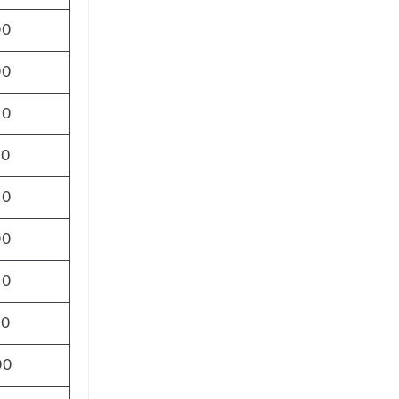
00
00
00
50
00
00
00
50
00