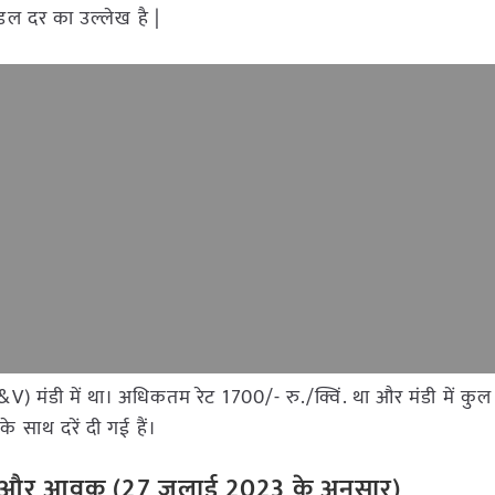
ोडल दर का उल्लेख है |
(F&V) मंडी में था। अधिकतम रेट 1700/- रु./क्विं. था और मंडी में कु
 साथ दरें दी गई हैं।
ेट और आवक (27 जुलाई 2023 के अनुसार)