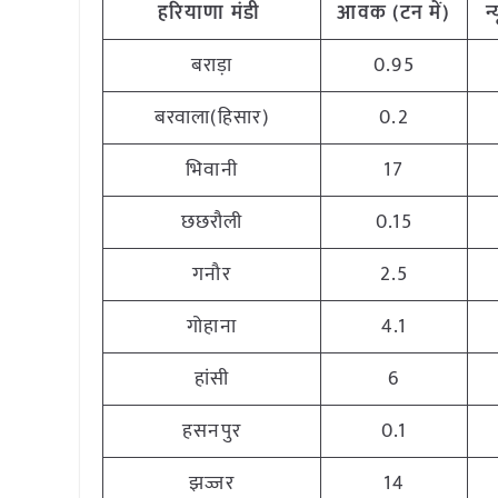
हरियाणा
मंडी
आवक (टन
में)
न
बराड़ा
0.95
बरवाला(हिसार)
0.2
भिवानी
17
छछरौली
0.15
गनौर
2.5
गोहाना
4.1
हांसी
6
हसनपुर
0.1
झज्जर
14