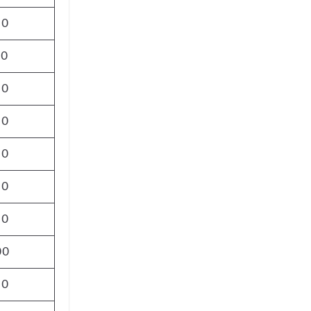
00
50
00
00
00
00
50
00
00