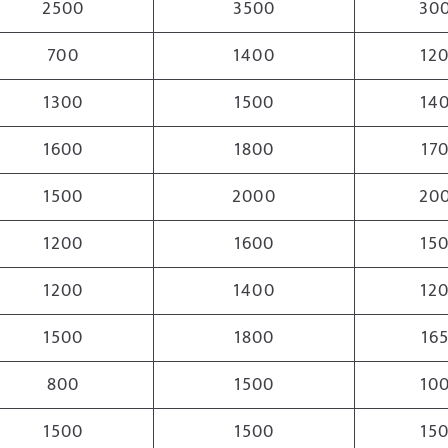
2500
3500
30
700
1400
12
1300
1500
14
1600
1800
17
1500
2000
20
1200
1600
15
1200
1400
12
1500
1800
16
800
1500
10
1500
1500
15