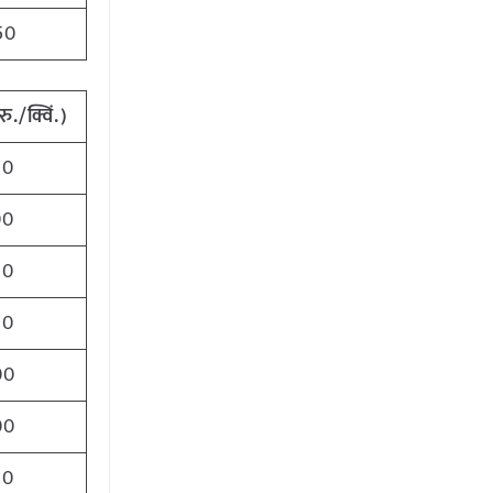
50
रु./क्विं.)
00
00
00
00
00
00
00