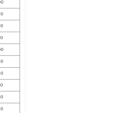
00
00
00
00
00
00
00
50
00
00