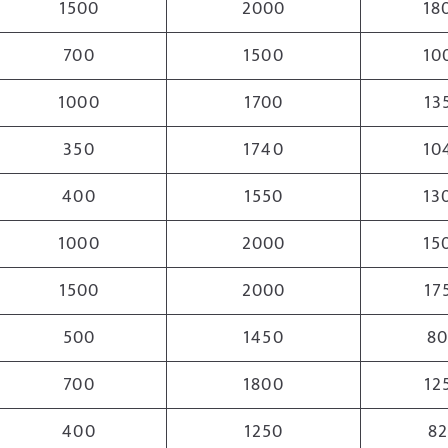
1500
2000
18
700
1500
10
1000
1700
13
350
1740
10
400
1550
13
1000
2000
15
1500
2000
17
500
1450
8
700
1800
12
400
1250
8