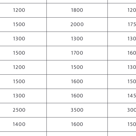
1200
1800
12
1500
2000
17
1300
1300
13
1500
1700
16
1200
1500
13
1500
1600
15
1300
1600
14
2500
3500
30
1400
1600
15