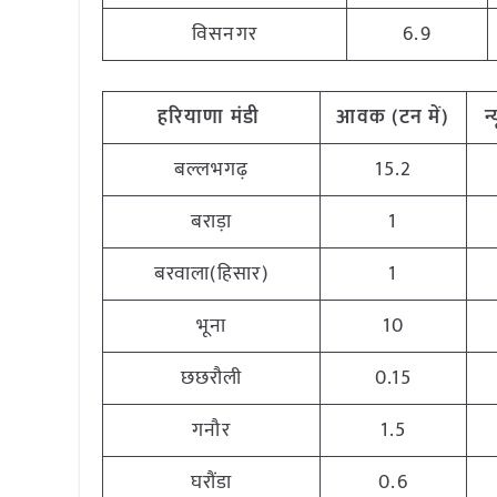
विसनगर
6.9
हरियाणा
मंडी
आवक (टन
में)
न
बल्लभगढ़
15.2
बराड़ा
1
बरवाला(हिसार)
1
भूना
10
छछरौली
0.15
गनौर
1.5
घरौंडा
0.6