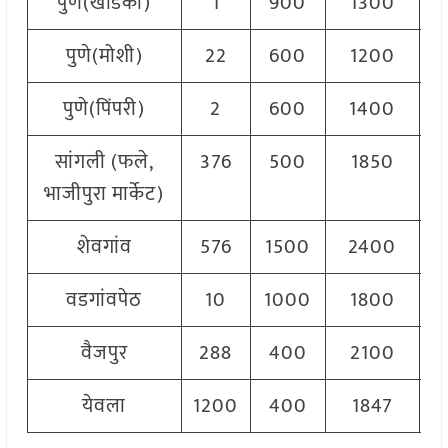
पुणे(खडिकी)
1
900
1300
1
पुणे(मोशी)
22
600
1200
पुणे(पिंपरी)
2
600
1400
1
सांगली (फले,
376
500
1850
1
भाजीपुरा मार्केट)
शेवगांव
576
1500
2400
1
वडगांवपेठ
10
1000
1800
1
वैजपुर
288
400
2100
1
येवला
1200
400
1847
1