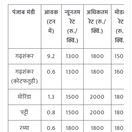
पंजाब
मंडी
आवक
न्यूनतम
अधिकतम
मोडल
(टन
रेट
रेट (रु./
रेट
में)
(रु./
क्विं.)
(
रु./
क्विं.)
क्विं.)
गढ़शंकर
9.2
1300
1800
1500
गढ़शंकर
0.6
1300
1800
1600
(कोटफतुही)
मोरिंडा
1.3
1500
2000
1800
पट्टी
0.8
1500
2000
1800
रय्या
0.6
1800
1800
1800