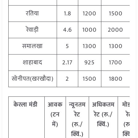
रतिया
1.8
1200
1500
1
रेवाड़ी
4.6
1000
2000
1
समालखा
5
1300
1300
1
शाहाबाद
2.17
925
1700
1
सोनीपत(खरखौदा)
2
1500
1800
1
केरला
मंडी
आवक
न्यूनतम
अधिकतम
मोडल
(टन
रेट
रेट (रु./
रेट
में)
(रु./
क्विं.)
(
रु./
क्विं.)
क्विं.)