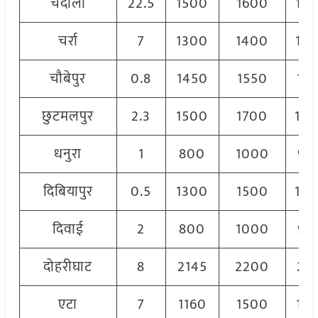
चंदौली
22.5
1500
1600
15
चर्रा
7
1300
1400
13
चौबेपुर
0.8
1450
1550
151
छुटमलपुर
2.3
1500
1700
16
धनुरा
1
800
1000
90
दिबियापुर
0.5
1300
1500
14
दिवाई
2
800
1000
90
दोहरीघाट
8
2145
2200
217
एटा
7
1160
1500
128