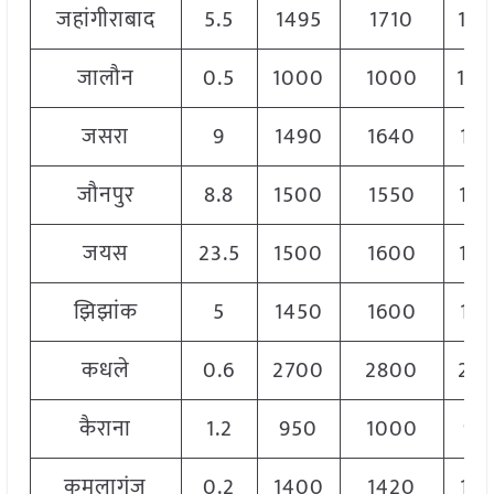
जहांगीराबाद
5.5
1495
1710
16
जालौन
0.5
1000
1000
10
जसरा
9
1490
1640
156
जौनपुर
8.8
1500
1550
15
जयस
23.5
1500
1600
15
झिझांक
5
1450
1600
152
कधले
0.6
2700
2800
27
कैराना
1.2
950
1000
98
कमलागंज
0.2
1400
1420
141