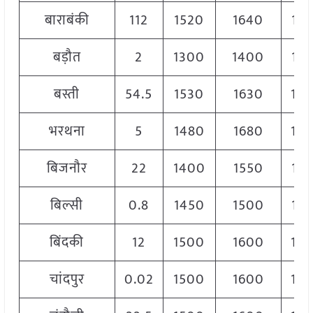
बाराबंकी
112
1520
1640
157
बड़ौत
2
1300
1400
135
बस्ती
54.5
1530
1630
15
भरथना
5
1480
1680
15
बिजनौर
22
1400
1550
14
बिल्सी
0.8
1450
1500
14
बिंदकी
12
1500
1600
15
चांदपुर
0.02
1500
1600
15