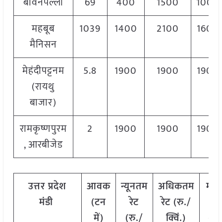
बोवेनपल्ली
69
400
1500
1000
महबूब
1039
1400
2100
1600
मैनिसन
मेहंदीपट्टनम
5.8
1900
1900
1900
(रायथु
बाजार)
रामकृष्णपुरम
2
1900
1900
1900
, आरबीजेड
उत्तर
प्रदेश
आवक
न्यूनतम
अधिकतम
मो
मंडी
(टन
रेट
रेट (रु./
रेट
में)
(रु./
क्विं.)
(
रु