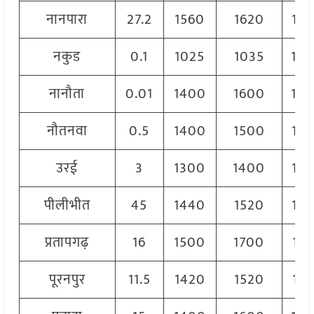
नानपारा
27.2
1560
1620
15
नकुड
0.1
1025
1035
10
नानौता
0.01
1400
1600
15
नौतनवा
0.5
1400
1500
14
उरई
3
1300
1400
13
पीलीभीत
45
1440
1520
14
प्रतापगढ़
16
1500
1700
158
पूरनपुर
11.5
1420
1520
147