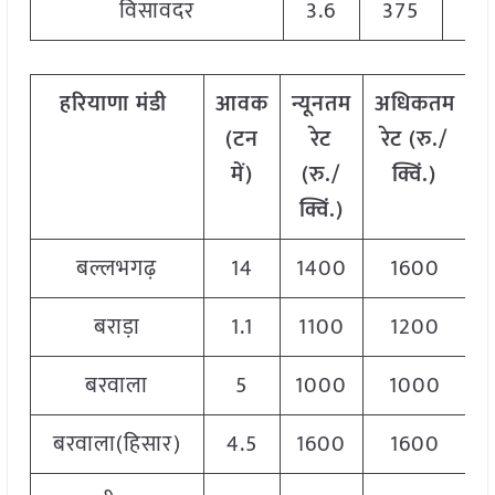
विसावदर
3.6
375
14
हरियाणा
मंडी
आवक
न्यूनतम
अधिकतम
म
(टन
रेट
रेट (रु./
में)
(रु./
क्विं.)
(
क्विं.)
क
बल्लभगढ़
14
1400
1600
1
बराड़ा
1.1
1100
1200
1
बरवाला
5
1000
1000
1
बरवाला(हिसार)
4.5
1600
1600
1