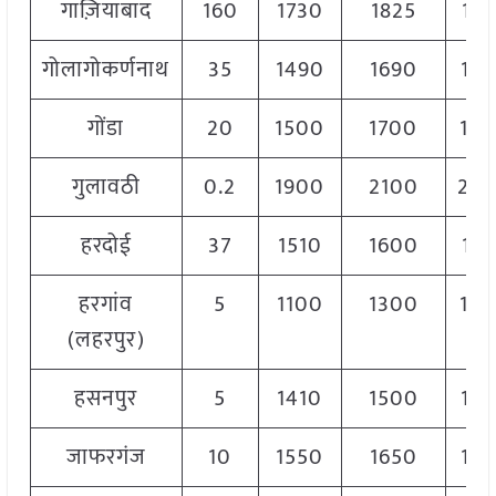
गाज़ियाबाद
160
1730
1825
17
गोलागोकर्णनाथ
35
1490
1690
15
गोंडा
20
1500
1700
16
गुलावठी
0.2
1900
2100
20
हरदोई
37
1510
1600
156
हरगांव
5
1100
1300
12
(लहरपुर)
हसनपुर
5
1410
1500
14
जाफरगंज
10
1550
1650
15