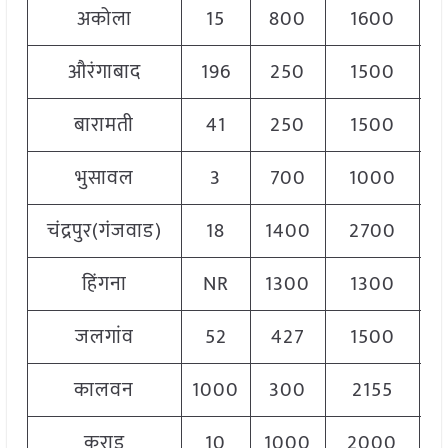
अकोला
15
800
1600
1
औरंगाबाद
196
250
1500
बारामती
41
250
1500
1
भुसावल
3
700
1000
चंद्रपुर(गंजवाड)
18
1400
2700
1
हिंगना
NR
1300
1300
1
जलगांव
52
427
1500
1
कालवन
1000
300
2155
1
कराड
10
1000
2000
2