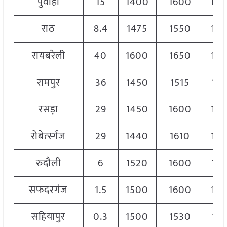
पुवाहा
15
1400
1600
15
राठ
8.4
1475
1550
15
रायबरेली
40
1600
1650
16
रामपुर
36
1450
1515
147
रसड़ा
29
1450
1600
15
रोबेर्त्स्गंज
29
1440
1610
15
रुदौली
6
1520
1600
15
सफदरगंज
1.5
1500
1600
15
सहियापुर
0.3
1500
1530
151