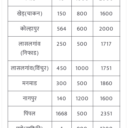
खेड़(चाकन)
150
800
1600
1
कोल्हापुर
564
600
2000
1
लासलगांव
250
500
1717
1
(निफाड)
लासलगांव(विंचुर)
450
1000
1751
1
मनमाड
300
500
1860
1
नागपुर
140
1200
1600
1
पिंपल
1668
500
2351
1