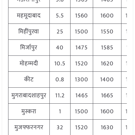
महमूदाबाद
5.5
1560
1600
15
मिहींपुरवा
25
1500
1550
152
मिर्जापुर
40
1475
1585
151
मोहम्मदी
10.5
1520
1620
15
कीट
0.8
1300
1400
13
मुगराबादशाहपुर
11.2
1465
1665
156
मुस्करा
1
1500
1600
15
मुजफ्फरनगर
32
1520
1630
15