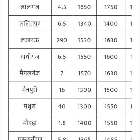
लालगंज
4.5
1650
1750
17
ललितपुर
6.5
1340
1400
13
लखनऊ
290
1530
1630
15
माधोगंज
6.5
1550
1600
157
मैगलगंज
7
1570
1630
16
मैनपुरी
16
1300
1500
14
मथुरा
40
1300
1550
14
मौदहा
1.8
1400
1550
15
मऊरानीपुर
5.8
1365
1485
14