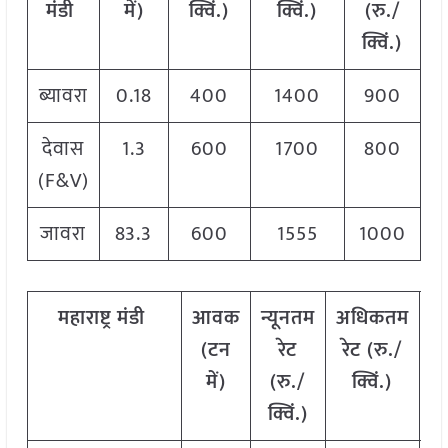
मंडी
में)
क्विं.)
क्विं.)
(
रु./
क्विं.)
ब्यावरा
0.18
400
1400
900
देवास
1.3
600
1700
800
(F&V)
जावरा
83.3
600
1555
1000
महाराष्ट्र
मंडी
आवक
न्यूनतम
अधिकतम
म
(टन
रेट
रेट (रु./
में)
(रु./
क्विं.)
(
क्विं.)
क्