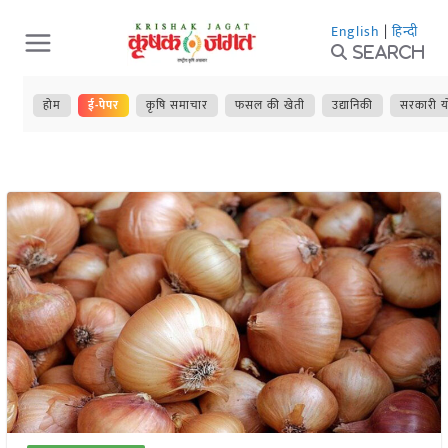
Skip
English
|
हिन्दी
to
Search
content
होम
ई-पेपर
कृषि समाचार
फसल की खेती
उद्यानिकी
सरकारी य