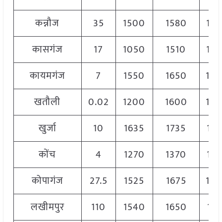
कन्नौज
35
1500
1580
15
कासगंज
17
1050
1510
12
कायमगंज
7
1550
1650
16
खतौली
0.02
1200
1600
14
खुर्जा
10
1635
1735
168
कोंच
4
1270
1370
13
कोपागंज
27.5
1525
1675
16
लखीमपुर
110
1540
1650
161