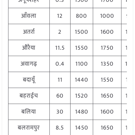
अनूपशहर
0.3
1500
1700
16
आँवला
12
800
1000
90
अतर्रा
2
1500
1600
15
औरैया
11.5
1550
1750
16
अवागढ़
0.4
1100
1350
13
बदायूँ
11
1440
1550
14
बहराईच
60
1520
1650
15
बलिया
30
1480
1600
15
बलरामपुर
8.5
1450
1650
15