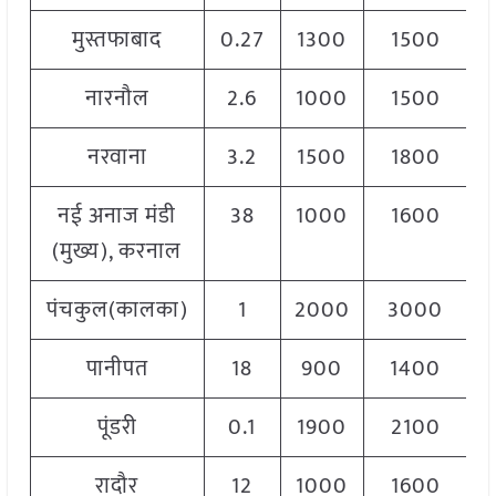
मुस्तफाबाद
0.27
1300
1500
1
नारनौल
2.6
1000
1500
1
नरवाना
3.2
1500
1800
1
नई अनाज मंडी
38
1000
1600
1
(मुख्य), करनाल
पंचकुल(कालका)
1
2000
3000
2
पानीपत
18
900
1400
1
पूंडरी
0.1
1900
2100
2
रादौर
12
1000
1600
1