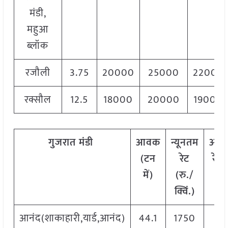
मंडी,
महुआ
ब्लॉक
रजौली
3.75
20000
25000
22000
रक्सौल
12.5
18000
20000
19000
गुजरात
मंडी
आवक
न्यूनतम
अधि
(टन
रेट
रेट 
में)
(रु./
क्व
क्विं.)
आनंद(शाकाहारी,यार्ड,आनंद)
44.1
1750
20