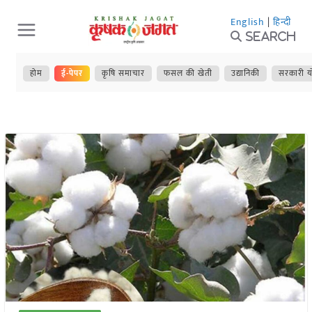
Skip
English
|
हिन्दी
to
Search
content
होम
ई-पेपर
कृषि समाचार
फसल की खेती
उद्यानिकी
सरकारी य