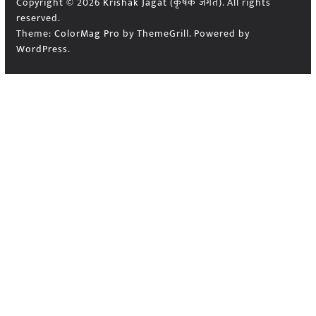
Copyright © 2026
Krishak Jagat (कृषक जगत)
. All rights
reserved.
Theme:
ColorMag Pro
by ThemeGrill. Powered by
WordPress
.