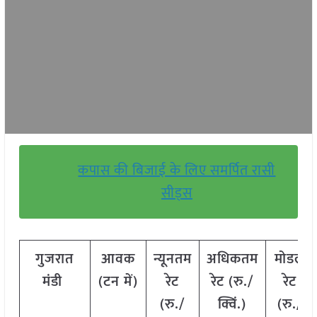
कपास की बिजाई के लिए समर्पित रासी
सीड्स
गुजरात
आवक
न्यूनतम
अधिकतम
मोडल
मंडी
(टन में)
रेट
रेट (रु./
रेट
(रु./
क्विं.)
(रु./