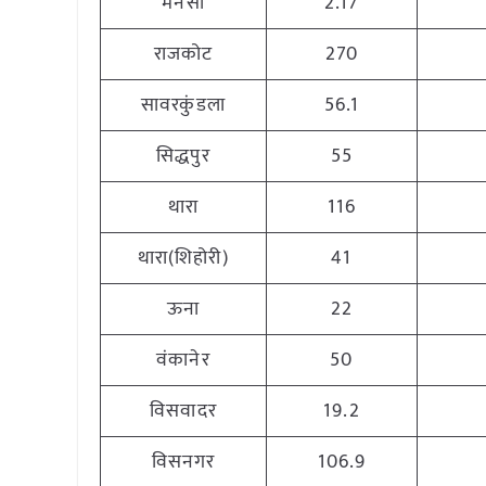
मनसा
2.17
राजकोट
270
सावरकुंडला
56.1
सिद्धपुर
55
थारा
116
थारा(शिहोरी)
41
ऊना
22
वंकानेर
50
विसवादर
19.2
विसनगर
106.9