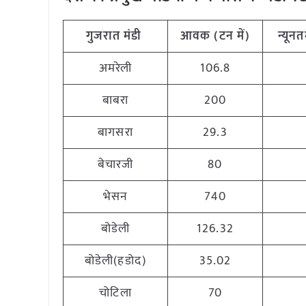
गुजरात मंडी
आवक (टन में)
न्यूनत
अमरेली
106.8
बाबरा
200
बागसरा
29.3
बेचारजी
80
भेसन
740
बोडेली
126.32
बोडेली(हडोद)
35.02
चोटिला
70