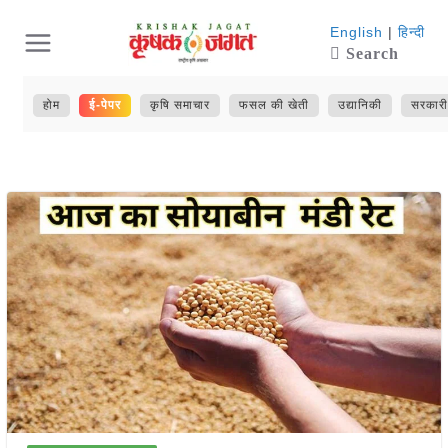
Skip
English
|
हिन्दी
Search
to
content
होम
ई-पेपर
कृषि समाचार
फसल की खेती
उद्यानिकी
सरकारी