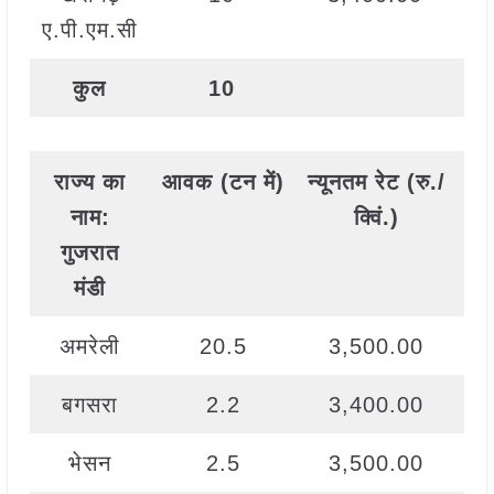
ए.पी.एम.सी
कुल
10
राज्य
का
आवक
(
टन
में
)
न्यूनतम
रेट
(
रु
./
अ
नाम
:
क्विं
.)
गुजरात
मंडी
अमरेली
20.5
3,500.00
बगसरा
2.2
3,400.00
भेसन
2.5
3,500.00