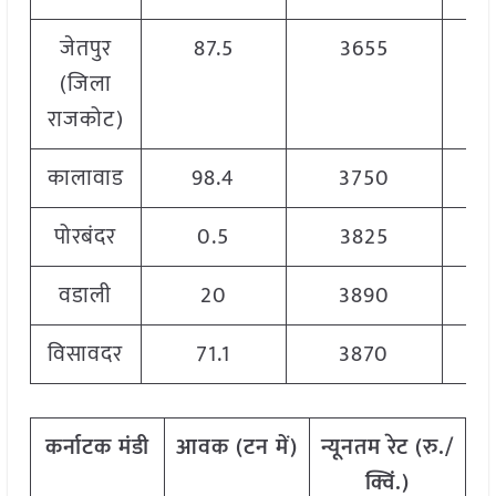
जेतपुर
87.5
3655
(जिला
राजकोट)
कालावाड
98.4
3750
पोरबंदर
0.5
3825
वडाली
20
3890
विसावदर
71.1
3870
कर्नाटक मंडी
आवक
(
टन
में
)
न्यूनतम
रेट
(
रु
./
अ
क्विं
.)