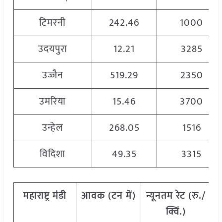
टिमरनी
242.46
1000
उदयपुरा
12.21
3285
उज्जैन
519.29
2350
उमरिया
15.46
3700
उन्हेल
268.05
1516
विदिशा
49.35
3315
महाराष्ट्र मंडी
आवक
(
टन
में
)
न्यूनतम
रेट
(
रु
./
अ
क्विं
.)