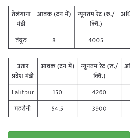
तेलंगाना
आवक
(
टन
में
)
न्यूनतम
रेट
(
रु
./
अधिक
मंडी
क्विं
.)
क
तंदुरु
8
4005
उतार
आवक
(
टन
में
)
न्यूनतम
रेट
(
रु
./
अधि
प्रदेश मंडी
क्विं
.)
Lalitpur
150
4260
महरौनी
54.5
3900