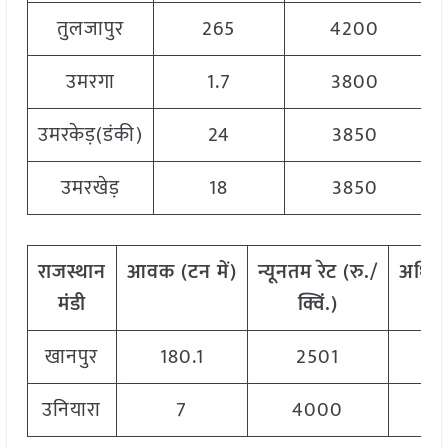
तुलजापुर
265
4200
उमरगा
1.7
3800
उमरकेड़(डंकी)
24
3850
उमरखेड़
18
3850
राजस्थान
आवक
(
टन
में
)
न्यूनतम
रेट
(
रु
./
अधिक
मंडी
क्विं
.)
खानपुर
180.1
2501
उनियारा
7
4000