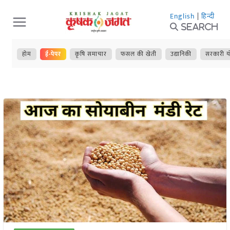
Skip
English
|
हिन्दी
to
Search
content
होम
ई-पेपर
कृषि समाचार
फसल की खेती
उद्यानिकी
सरकारी य