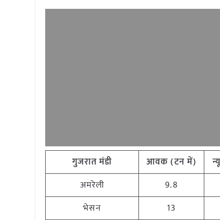
गुजरात मंडी
आवक
(
टन
में
)
न्
अमरेली
9.8
भेसन
13