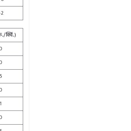
62
रु
./
क्विं
.)
0
0
5
0
1
0