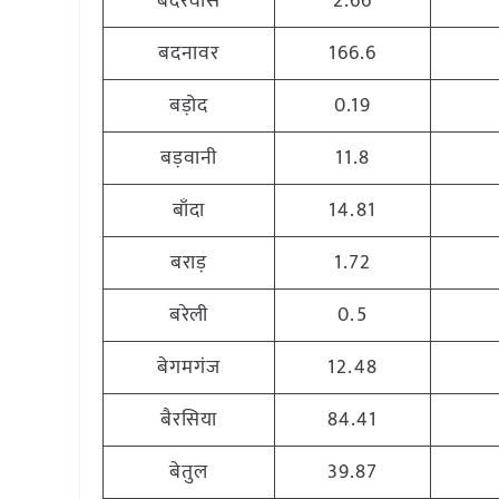
बदरवास
2.66
बदनावर
166.6
बड़ोद
0.19
बड़वानी
11.8
बाँदा
14.81
बराड़
1.72
बरेली
0.5
बेगमगंज
12.48
बैरसिया
84.41
बेतुल
39.87