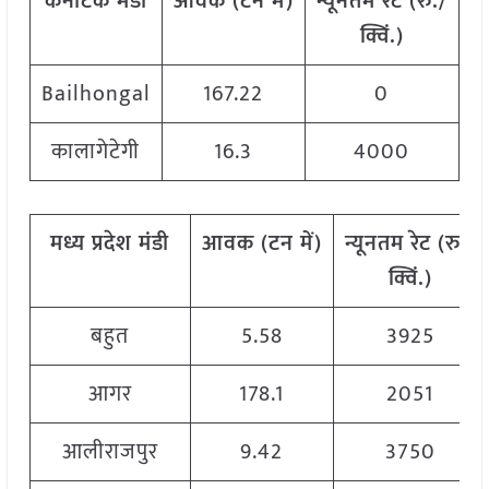
कर्नाटक मंडी
आवक
(
टन
में
)
न्यूनतम
रेट
(
रु
./
अ
क्विं
.)
Bailhongal
167.22
0
कालागेटेगी
16.3
4000
मध्य
प्रदेश मंडी
आवक
(
टन
में
)
न्यूनतम
रेट
(
रु
./
क्विं
.)
बहुत
5.58
3925
आगर
178.1
2051
आलीराजपुर
9.42
3750