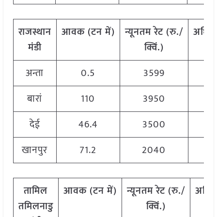
राजस्थान
आवक
(
टन
में
)
न्यूनतम
रेट
(
रु
./
अधिक
मंडी
क्विं
.)
अन्ता
0.5
3599
बारां
110
3950
देई
46.4
3500
खानपुर
71.2
2040
तामिल
आवक
(
टन
में
)
न्यूनतम
रेट
(
रु
./
अधि
तमिलनाडु
क्विं
.)