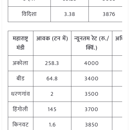
विदिशा
3.38
3876
महाराष्ट्र
आवक
(
टन
में
)
न्यूनतम
रेट
(
रु
./
अधिक
मंडी
क्विं
.)
अकोला
258.3
4000
बीड
64.8
3400
धरणगांव
2
3500
हिंगोली
145
3700
किनवट
1.6
3850