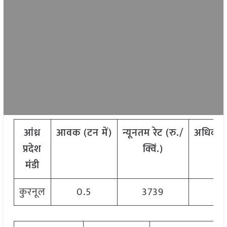
आंध्र
आवक
(
टन
में
)
न्यूनतम
रेट
(
रु
./
अधिकत
प्रदेश
क्विं
.)
क्
मंडी
कुरनूल
0.5
3739
3