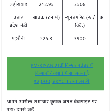
जहीराबाद
242.95
3508
उतार
आवक
(
टन
में
)
न्यूनतम
रेट
(
रु
./
अधि
प्रदेश मंडी
क्विं
.)
महरौनी
225.8
3900
PM-KISAN 21वीं किस्त: नवंबर में
किसानों के खाते में आ सकते हैं
₹2,000, eKYC कराना जरूरी
आपने उपरोक्त समाचार कृषक जगत वेबसाइट पर
पढ़ा: हमसे जुड़ें