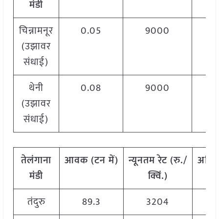
मंडी
चिन्नामनूर
0.05
9000
(उझावर
संधाई)
थेनी
0.08
9000
(उझावर
संधाई)
तेलंगाना
आवक
(
टन
में
)
न्यूनतम
रेट
(
रु
./
अधि
मंडी
क्विं
.)
तंदुरु
89.3
3204