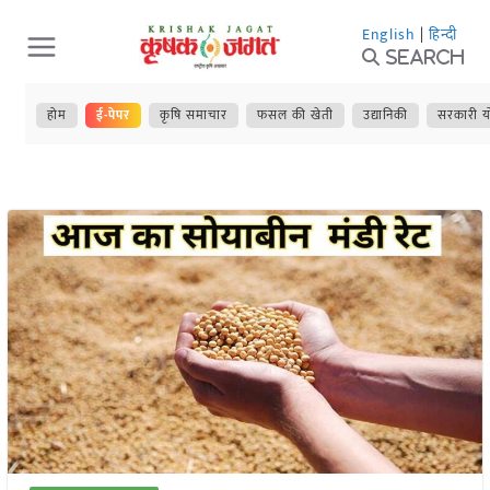
Skip
English
|
हिन्दी
to
Search
content
होम
ई-पेपर
कृषि समाचार
फसल की खेती
उद्यानिकी
सरकारी य