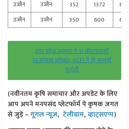
उज्जैन
उज्जैन
352
1372
60
उज्जैन
उज्जैन
350
600
60
उत्तर प्रदेश सरकार ने 11 कीटनाशकों
पर लगाया प्रतिबंध, CCFI ने दी कानूनी
चुनौती
(नवीनतम कृषि समाचार और अपडेट के लिए
आप अपने मनपसंद प्लेटफॉर्म पे कृषक जगत
से जुड़े –
गूगल न्यूज़
,
टेलीग्राम
,
व्हाट्सएप्प
)