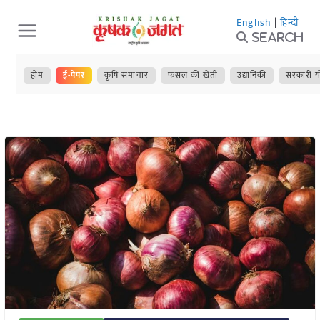
Skip
English
|
हिन्दी
to
Search
content
होम
ई-पेपर
कृषि समाचार
फसल की खेती
उद्यानिकी
सरकारी य