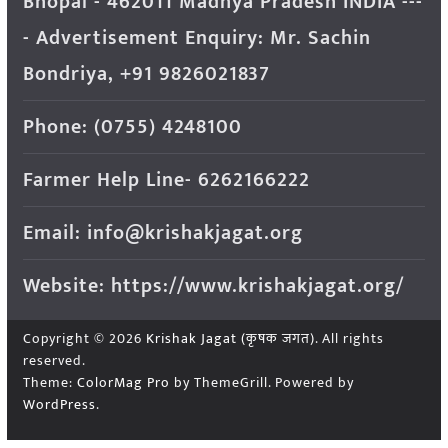
Bhopal - 462011 Madhya Pradesh INDIA ---
- Advertisement Enquiry: Mr. Sachin
Bondriya, +91 9826021837
Phone: (0755) 4248100
Farmer Help Line- 6262166222
Email: info@krishakjagat.org
Website: https://www.krishakjagat.org/
Copyright © 2026
Krishak Jagat (कृषक जगत)
. All rights
reserved.
Theme:
ColorMag Pro
by ThemeGrill. Powered by
WordPress
.