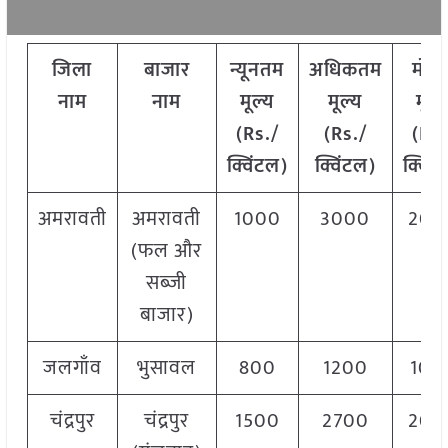
जिला
बाजार
न्यूनतम
अधिकतम
मोड
नाम
नाम
मूल्य
मूल्य
मूल्
(Rs./
(Rs./
(Rs.
क्विंटल)
क्विंटल)
क्विं
अमरावती
अमरावती
1000
3000
200
(फल और
सब्ज़ी
बाजार)
जलगाँव
भुसावल
800
1200
100
चंद्रपुर
चंद्रपुर
1500
2700
200