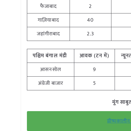
फैजाबाद
2
गाज़ियाबाद
40
जहांगीराबाद
2.3
पश्चिम
बंगाल मंडी
आवक (टन
में)
न्यू
आसनसोल
9
अंग्रेजी बाजार
5
मूंग साब
ग्रीष्मकालीन