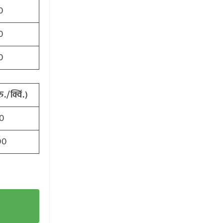
0
0
0
रु./क्विं.)
0
00