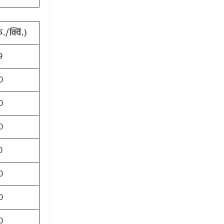
ु./क्विं.)
9
0
0
0
0
0
0
0