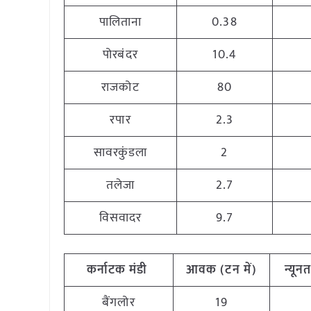
पालिताना
0.38
पोरबंदर
10.4
राजकोट
80
रपार
2.3
सावरकुंडला
2
तलेजा
2.7
विसवादर
9.7
कर्नाटक
मंडी
आवक (टन
में)
न्यून
बैंगलोर
19