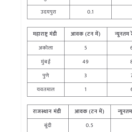
उदयपुरा
0.1
महाराष्ट्र
मंडी
आवक (टन
में)
न्यूनतम
अकोला
5
मुंबई
49
पुणे
3
यवतमाल
1
राजस्थान
मंडी
आवक (टन
में)
न्यूनत
बूंदी
0.5