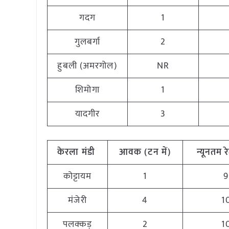
गदग
1
गुलबर्गा
2
हुबली (अमरगोल)
NR
शिमोगा
1
यादगीर
3
केरला
मंडी
आवक (टन
में)
न्यूनतम
र
कोट्टायम
1
9
मंजेरी
4
1
पलक्कड़
2
1