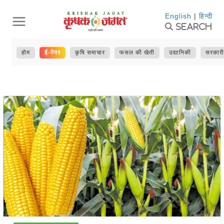
Skip
English
|
हिन्दी
Search
to
content
होम
ई-पेपर
कृषि समाचार
फसल की खेती
उद्यानिकी
सरकारी