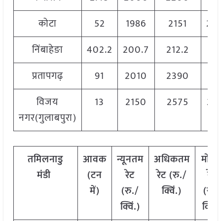
कोटा
52
1986
2151
20
निंबाहेङा
402.2
200.7
212.2
2
प्रतापगढ़
91
2010
2390
21
विजय
13
2150
2575
23
नगर(गुलाबपुरा)
तमिलनाडु
आवक
न्यूनतम
अधिकतम
मोड
मंडी
(
टन
रेट
रेट
(
रु
./
रेट
में
)
(
रु
./
क्विं
.)
(
रु
./
क्विं
.)
क्विं
.