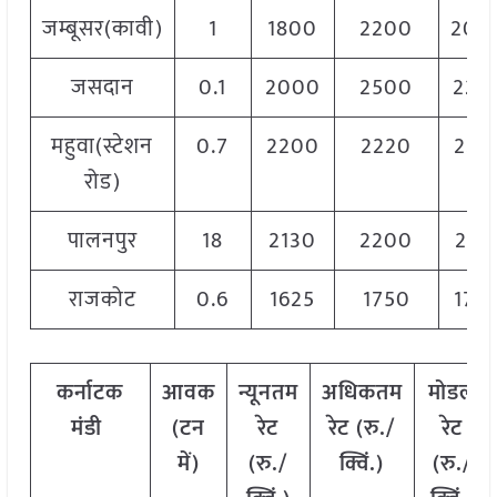
जम्बूसर(कावी)
1
1800
2200
200
जसदान
0.1
2000
2500
225
महुवा(स्टेशन
0.7
2200
2220
221
रोड)
पालनपुर
18
2130
2200
216
राजकोट
0.6
1625
1750
170
कर्नाटक
आवक
न्यूनतम
अधिकतम
मोडल
मंडी
(
टन
रेट
रेट
(
रु
./
रेट
में
)
(
रु
./
क्विं
.)
(
रु
./