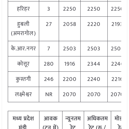
हरिहर
3
2250
2250
2250
हुबली
27
2058
2220
2193
(अमरागोल)
के.आर.नगर
7
2503
2503
2503
कोत्तूर
280
1916
2344
2246
कुस्तगी
246
2200
2240
2216
लक्ष्मेश्वर
NR
2070
2070
2070
मध्य
प्रदेश
आवक
न्यूनतम
अधिकतम
मोडल
मंडी
(
टन
में
)
रेट
रेट
(
रु
./
रेट