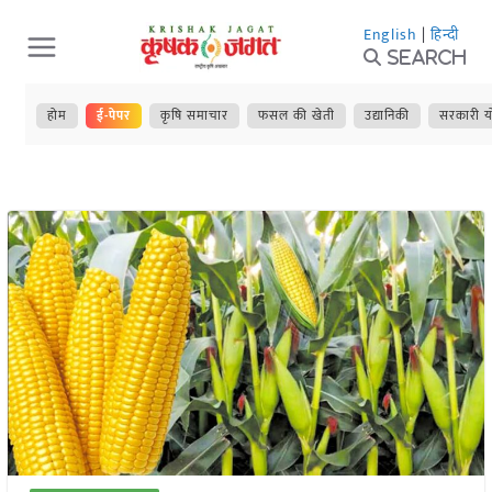
Skip
English
|
हिन्दी
to
Search
content
होम
ई-पेपर
कृषि समाचार
फसल की खेती
उद्यानिकी
सरकारी य