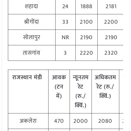
शहादा
24
1888
2181
श्रीगोंदा
33
2100
2200
सोलापुर
NR
2190
2190
तासगांव
3
2220
2320
राजस्थान
मंडी
आवक
न्यूनतम
अधिकतम
मो
(
टन
रेट
रेट
(
रु
./
रे
में
)
(
रु
./
क्विं
.)
(
रु
क्विं
.)
क्वि
अकलेरा
470
2000
2080
20