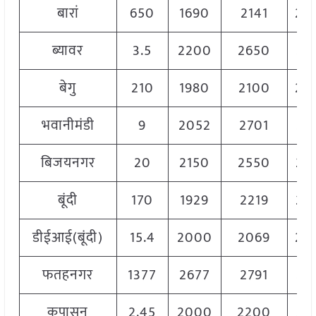
बारां
650
1690
2141
20
ब्यावर
3.5
2200
2650
24
बेगु
210
1980
2100
20
भवानीमंडी
9
2052
2701
23
बिजयनगर
20
2150
2550
23
बूंदी
170
1929
2219
20
डीईआई(बूंदी)
15.4
2000
2069
20
फतहनगर
1377
2677
2791
27
कपासन
2.45
2000
2200
21