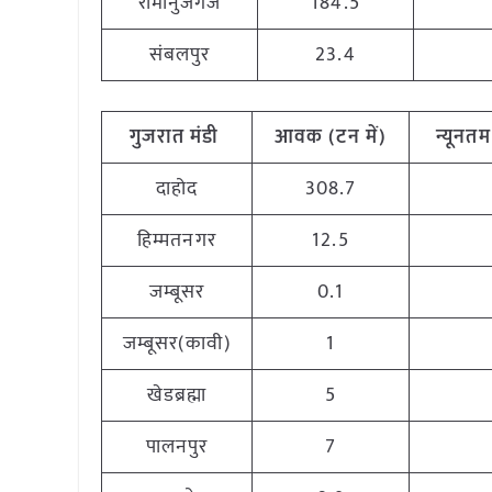
रामानुजगंज
184.5
संबलपुर
23.4
गुजरात
मंडी
आवक
(
टन
में
)
न्यूनतम
दाहोद
308.7
हिम्मतनगर
12.5
जम्बूसर
0.1
जम्बूसर(कावी)
1
खेडब्रह्मा
5
पालनपुर
7