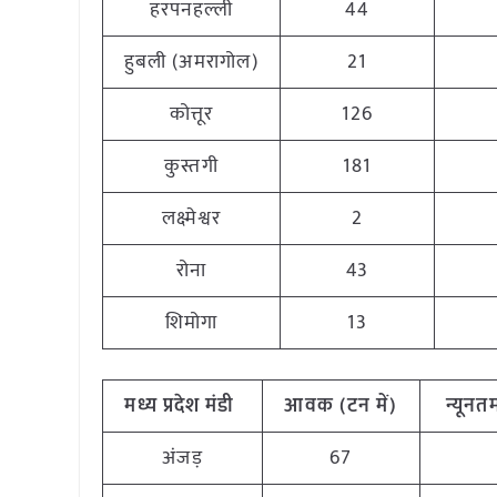
हरपनहल्ली
44
हुबली (अमरागोल)
21
कोत्तूर
126
कुस्तगी
181
लक्ष्मेश्वर
2
रोना
43
शिमोगा
13
मध्य
प्रदेश
मंडी
आवक
(
टन
में
)
न्यूनत
अंजड़
67