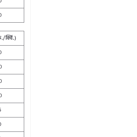
0
0
ु
./
क्विं
.)
0
0
0
0
5
0