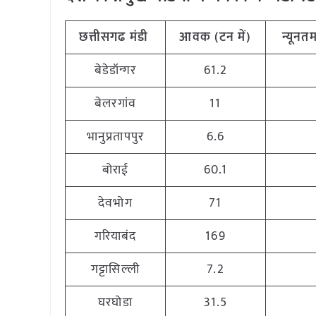
छत्तीसगढ
मंडी
आवक
(
टन
में
)
न्यूनत
बेडेडॉन्गर
61.2
बेलरगांव
11
भानुप्रतापपुर
6.6
बोराई
60.1
देवभोग
71
गरियाबंद
169
गट्टासिल्ली
7.2
घरघोडा
31.5