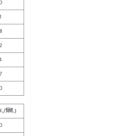
0
1
8
2
4
7
0
ु
./
क्विं
.)
0