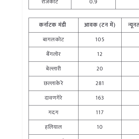
राजकोट
0.9
कर्नाटक
मंडी
आवक
(
टन
में
)
न्यू
बागलकोट
105
बैंगलोर
12
बेल्लारी
20
छल्लाकेरे
281
दावणगेरे
163
गदग
117
हलियाल
10