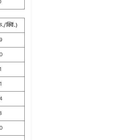
0
रु
./
क्विं
.)
9
0
1
1
4
3
0