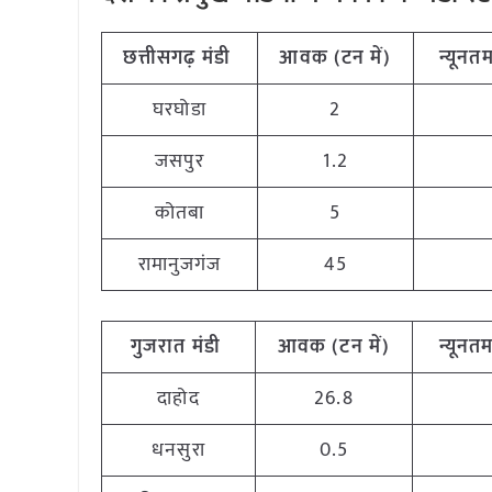
छत्तीसगढ़
मंडी
आवक (टन
में)
न्यूनत
घरघोडा
2
जसपुर
1.2
कोतबा
5
रामानुजगंज
45
गुजरात
मंडी
आवक (टन
में)
न्यूनत
दाहोद
26.8
धनसुरा
0.5