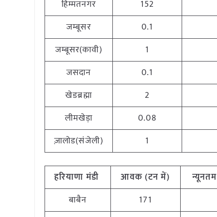
हिम्मतनगर
152
जम्बूसर
0.1
जम्बूसर(कावी)
1
जसदान
0.1
खेडब्रह्मा
2
लीमखेड़ा
0.08
ज़ालोड(संजेली)
1
हरियाणा
मंडी
आवक (टन
में)
न्यूनतम
बाबैन
171