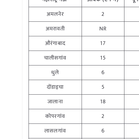
अमलनेर
2
अमरावती
NR
औरंगाबाद
17
चालीसगांव
15
धुले
6
दोंडाइचा
5
जालाना
18
कोपरगांव
2
लासलगांव
6