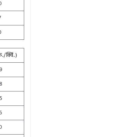
0
7
0
ु./क्विं.)
9
8
5
6
0