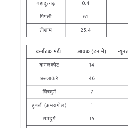
बहादुरगढ़
0.4
पिपली
61
तोशाम
25.4
कर्नाटक
मंडी
आवक (टन
में)
न्यू
बागलकोट
14
छल्लाकेरे
46
चित्रदुर्ग
7
हुबली (अमरागोल)
1
रामदुर्ग
15