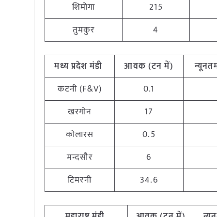
शिमोगा
215
तुमकुर
4
मध्य
प्रदेश मंडी
आवक (टन
में)
न्यूनत
कटनी (F&V)
0.1
खरगोन
17
कोलारस
0.5
मन्दसौर
6
टिमरनी
34.6
महाराष्ट्र
मंडी
आवक (टन
में)
न्य