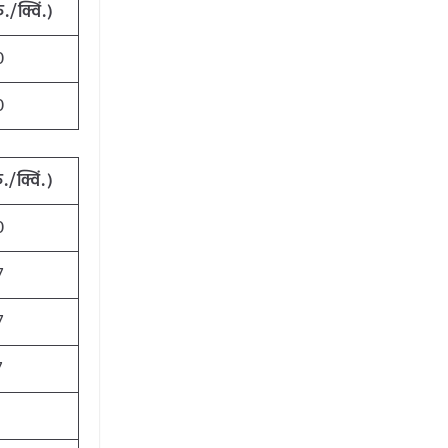
ु./क्विं.)
0
0
ु./क्विं.)
0
7
7
7
1