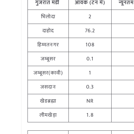
गुजरात
मंडी
आवक (टन
में)
न्यूनतम
भिलोदा
2
दाहोद
76.2
हिम्मतनगर
108
जम्बूसर
0.1
जम्बूसर(कावी)
1
जसदान
0.3
खेडब्रह्मा
NR
लीमखेड़ा
1.8