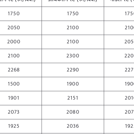
1750
1750
175
2050
2100
210
2000
2100
205
2100
2300
220
2268
2290
227
1500
1900
190
1901
2151
201
2073
2080
207
1925
2036
192