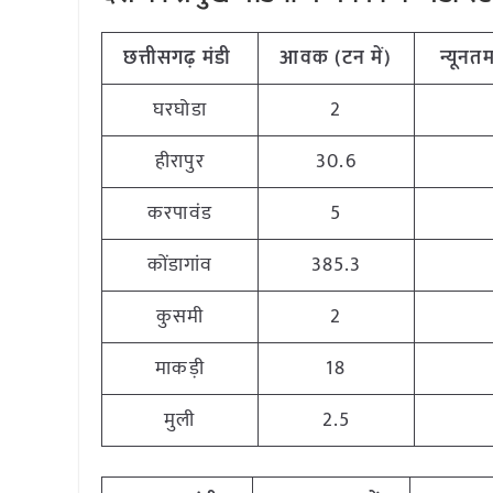
छत्तीसगढ़
मंडी
आवक (टन
में)
न्यूनत
घरघोडा
2
हीरापुर
30.6
करपावंड
5
कोंडागांव
385.3
कुसमी
2
माकड़ी
18
मुली
2.5