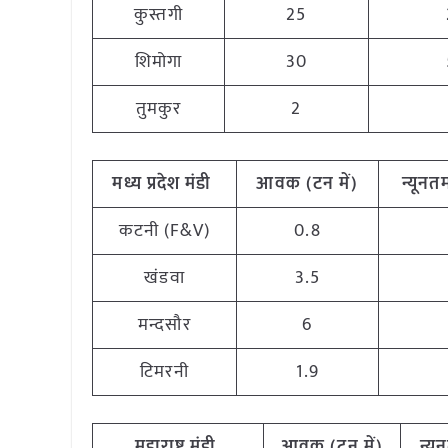
कुस्तगी
25
शिमोगा
30
तुमकुर
2
मध्य
प्रदेश मंडी
आवक (टन
में)
न्यूनत
कटनी (F&V)
0.8
खंडवा
3.5
मन्दसौर
6
टिमरनी
1.9
महाराष्ट्र
मंडी
आवक (टन
में)
न्य