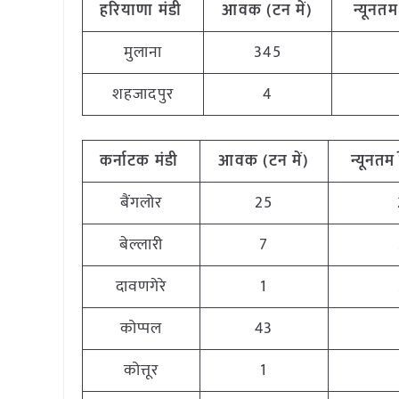
हरियाणा
मंडी
आवक (टन
में)
न्यूनतम
मुलाना
345
शहजादपुर
4
कर्नाटक
मंडी
आवक (टन
में)
न्यूनतम
बैंगलोर
25
बेल्लारी
7
दावणगेरे
1
कोप्पल
43
कोत्तूर
1