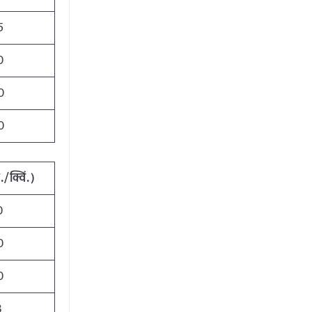
5
0
0
0
/क्विं.)
0
0
0
3