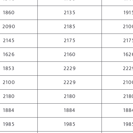
1860
2135
191
2090
2185
210
2145
2175
217
1626
2160
162
1853
2229
222
2100
2229
210
2180
2180
218
1884
1884
188
1985
1985
198