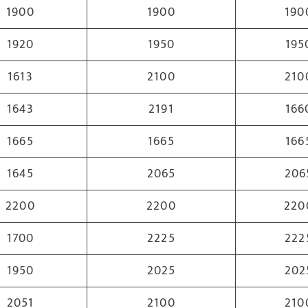
1900
1900
190
1920
1950
195
1613
2100
210
1643
2191
166
1665
1665
166
1645
2065
206
2200
2200
220
1700
2225
222
1950
2025
202
2051
2100
210