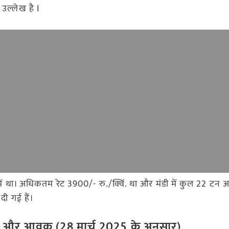
उल्लेख है I
मंडी में था। अधिकतम रेट 3900/- रु./क्विं. था और मंडी में कुल 22 ट
दी गई हैं।
ी रेट और आवक
(
28
मार्च
202
5
के अनुसार)