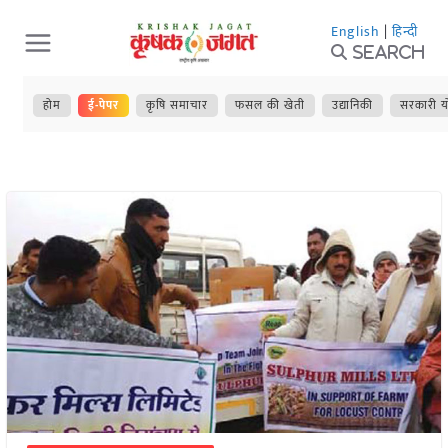
Skip
English
|
हिन्दी
to
Search
content
होम
ई-पेपर
कृषि समाचार
फसल की खेती
उद्यानिकी
सरकारी य